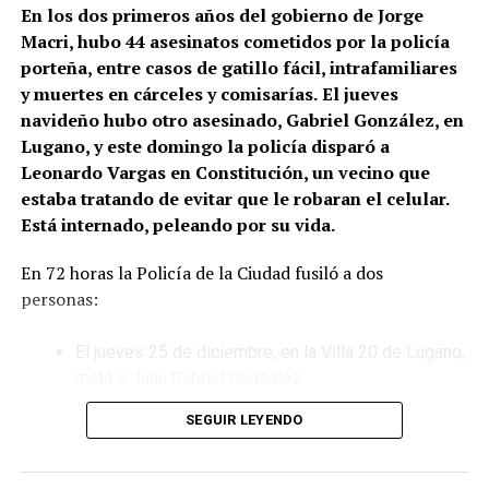
En los dos primeros años del gobierno de Jorge
Macri, hubo 44 asesinatos cometidos por la policía
porteña, entre casos de gatillo fácil, intrafamiliares
y muertes en cárceles y comisarías.
El jueves
navideño hubo otro asesinado, Gabriel González, en
Lugano, y este domingo la policía disparó a
Leonardo Vargas en Constitución, un vecino que
estaba tratando de evitar que le robaran el celular.
Está internado, peleando por su vida.
En 72 horas la Policía de la Ciudad fusiló a dos
personas:
El jueves 25 de diciembre, en la Villa 20 de Lugano,
mató a Juan Gabriel González.
SEGUIR LEYENDO
Este domingo 28 de diciembre, en el barrio porteño
de Constitución, ejecutó a Leonardo Vargas, que
ahora lucha por su vida en el hospital Ramos Mejía.