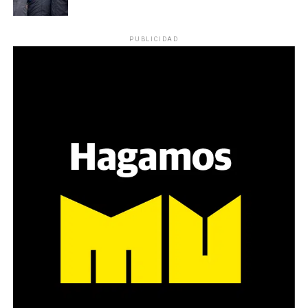
PUBLICIDAD
El paisaje está plagado de gendarmes cerca del
Congreso, y policías armados, escudados y ataviados
como para la guerra, incluyendo a otros con cámaras
filmando a personas con autismo, antiguas víctimas de
polio, y todo lo indescriptible de este movimiento que