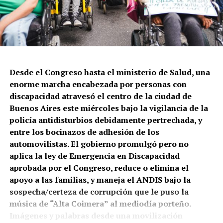
Este domingo por la tarde, en la esquina de Salta y
Constitución, la Policía de la Ciudad volvió a tirar a
matar. En este caso a Leonardo Vargas, quien quedó
gravemente herido y pelea por sobrevivir. Lo que
cuentan testigos: le dispararon tres tiros cuando
intentaba que una persona en situación de calle no le
Desde el Congreso hasta el ministerio de Salud, una
robara su celular.
enorme marcha encabezada por personas con
discapacidad atravesó el centro de la ciudad de
Buenos Aires este miércoles bajo la vigilancia de la
policía antidisturbios debidamente pertrechada, y
entre los bocinazos de adhesión de los
automovilistas. El gobierno promulgó pero no
aplica la ley de Emergencia en Discapacidad
El mapa del caravanazo.
aprobada por el Congreso, reduce o elimina el
apoyo a las familias, y maneja el ANDIS bajo la
A pie, a caballo, en autos y toda clase de vehículos la
sospecha/certeza de corrupción que le puso la
provincia salió a las rutas y calles. Lo que está en
música de “Alta Coimera” al mediodía porteño.
juego es una explotación de la minería metalífera a
Imágenes y palabras desde una movilización
gran escala, de oro y cobre, que atraviesa la cuenca
Vecinas y vecinos de Constitución, reclamando en la