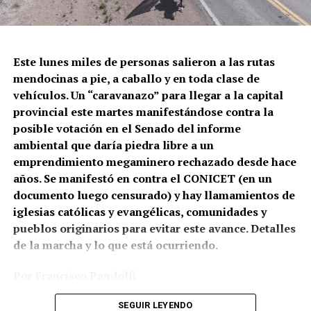
El momento en el que la policía de la Ciudad dispara
contra Gabriel González.
Este lunes miles de personas salieron a las rutas
mendocinas a pie, a caballo y en toda clase de
Correpi (la Coordinadora contra la represión policial e
vehículos. Un “caravanazo” para llegar a la capital
institucional), afirmó: “Juan Gabriel recibió un impacto
provincial este martes manifestándose contra la
directo al cuerpo. No sabemos todavía qué tipo de
posible votación en el Senado del informe
cartuchería utilizaron, pero a corta distancia y directo a
ambiental que daría piedra libre a un
zonas vitales como tórax y abdomen, un disparo de
emprendimiento megaminero rechazado desde hace
escopeta es letal, tanto con cartuchos antitumulto (con
años. Se manifestó en contra el CONICET (en un
postas de goma) o todo propósito (con postas de
documento luego censurado) y hay llamamientos de
plomo). Hasta un cartucho de estruendo (sin munición)
iglesias católicas y evangélicas, comunidades y
puede herir o matar a corta distancia. Por eso los
pueblos originarios para evitar este avance. Detalles
protocolos de uso de armas largas prohíben
de la marcha y lo que está ocurriendo.
terminantemente disparar directamente al cuerpo con
cualquier tipo de cartuchería”.
Por Francisco Pandolfi
Fotos: Archivo por el Agua de Mendoza
SEGUIR LEYENDO