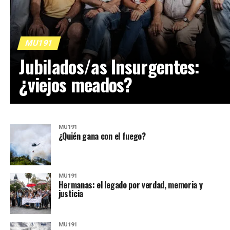
MU191
Jubilados/as Insurgentes:
¿viejos meados?
MU191
¿Quién gana con el fuego?
MU191
Hermanas: el legado por verdad, memoria y
justicia
MU191