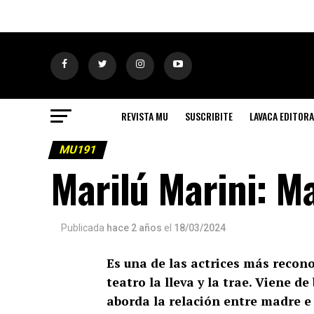
REVISTA MU
SUSCRIBITE
LAVACA EDITORA
MU191
Marilú Marini: M
Publicada
hace 2 años
el
18/03/2024
Es una de las actrices más recono
teatro la lleva y la trae. Viene d
aborda la relación entre madre e 