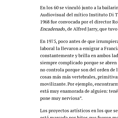
En los 60 se vinculó junto a la baila
Audiovisual del mítico Instituto Di Te
1968 fue convocada por el director R
Encadenad
o, de Alfred Jarry, que tuv
En 1975, poco antes de que irrumpiera
laboral la llevaron a emigrar a Franci
constantemente y brilla en ambos lad
siempre complicado porque se abren 
no controla porque son del orden de l
cosas más más vertebrales, primitiva
movilizante. Por ejemplo, encontrarm
está muy enamorada de alguien: tenés
pone muy nerviosa”.
Los proyectos artísticos en los que se
está marcada por hitos que fueron mo