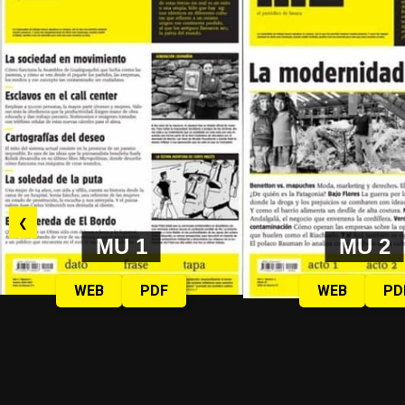
❮
MU 1
MU 2
WEB
PDF
WEB
PD