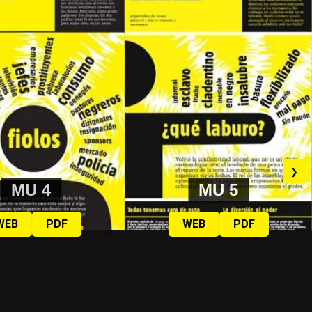
❯
MU 4
MU 5
WEB
PDF
WEB
PDF