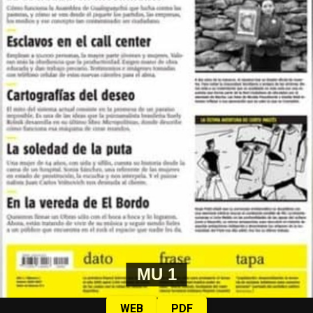
MU 1
WEB
PDF