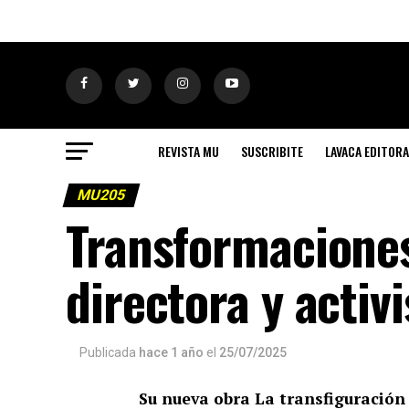
REVISTA MU
SUSCRIBITE
LAVACA EDITORA
MU205
Transformaciones
directora y activi
Publicada
hace 1 año
el
25/07/2025
Su nueva obra La transfiguración 