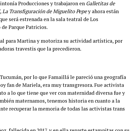
Sintonía Producciones y trabajaron en
Galletitas de
 La Transfiguración de Miguelito Pepe
y ahora están
 que será estrenada en la sala teatral de Los
 de Parque Patricios.
al para Martina y motoriza su actividad artística, por
adoras travestis que la precedieron.
Tucumán, por lo que Famaillá le pareció una geografía
soy fan de Mariela, era muy transgresora. Fue activista
nto a lo que tiene que ver con maternidad diversa fue y
también maternamos, tenemos historia en cuanto a la
te recuperar la memoria de todas las activistas trans
z, fallecida en 2017, y en ella reparte estampitas con su