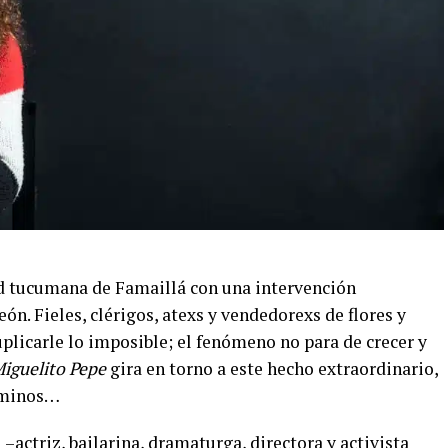
d tucumana de Famaillá con una intervención
ón. Fieles, clérigos, atexs y vendedorexs de flores y
plicarle lo imposible; el fenómeno no para de crecer y
Miguelito Pepe
gira en torno a este hecho extraordinario,
caminos…
–actriz, bailarina, dramaturga, directora y activista