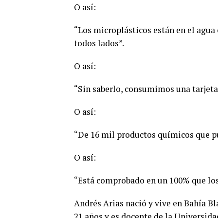
O así:
“Los microplásticos están en el agua 
todos lados”.
O así:
“Sin saberlo, consumimos una tarjeta
O así:
“De 16 mil productos químicos que pu
O así:
“Está comprobado en un 100% que los
Andrés Arias nació y vive en Bahía Bl
21 años y es docente de la Universida