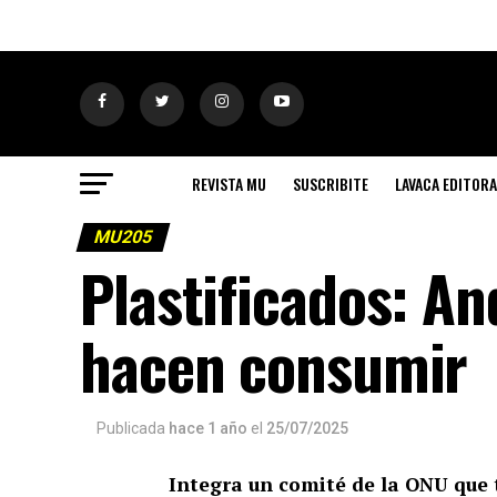
REVISTA MU
SUSCRIBITE
LAVACA EDITORA
MU205
Plastificados: An
hacen consumir
Publicada
hace 1 año
el
25/07/2025
Integra un comité de la ONU que 