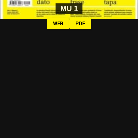
MU 1
WEB
PDF