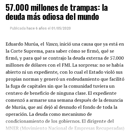
57.000 millones de trampas: la
Descargar el programa
La reproducción de este programa es libre. Sólo tenés
deuda más odiosa del mundo
que mandar un mail a
infolavaca@yahoo.com.ar
para
emitir todos los programas de Decí MU
Publicada
hace 6 años
el
01/05/2020
Eduardo Murúa, el
Vasco
, inició una causa que ya está en
la Corte Suprema, para saber cómo se firmó, qué se
firmó, y para qué se contrajo la deuda externa de 57.000
millones de dólares con el FMI. La sorpresa: no se había
abierto ni un expediente, con lo cual el Estado violó sus
propias normas y generó un endeudamiento que facilitó
la fuga de capitales sin que la comunidad tuviera un
centavo de beneficio de ninguna clase. El expediente
comenzó a armarse una semana después de la denuncia
de Murúa, que así dejó al desnudo el fondo de toda la
operación. La deuda como mecanismo de
condicionamiento de los gobiernos. El dirigente del
MNER (Movimiento Nacional de Empresas Recuperadas)