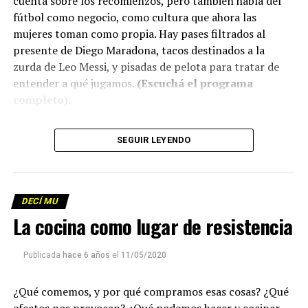
cuenta sobre los recomienzos, pero también habla del
fútbol como negocio, como cultura que ahora las
mujeres toman como propia. Hay pases filtrados al
presente de Diego Maradona, tacos destinados a la
zurda de Leo Messi, y pisadas de pelota para tratar de
entender a qué jugamos.
(Escuchá el programa
completo)
.
Descargar los archivos de audio:
Bloque 1
/
Bloque 2
SEGUIR LEYENDO
Descargar el programa
La reproducción de este programa es libre. Sólo tenés
DECÍ MU
que mandar un mail a
infolavaca@yahoo.com.ar
para
La cocina como lugar de resistencia
emitir todos los programas de Decí MU
Publicada
hace 6 años
el
11/05/2020
¿Qué comemos, y por qué compramos esas cosas? ¿Qué