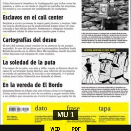
MU 1
WEB
PDF