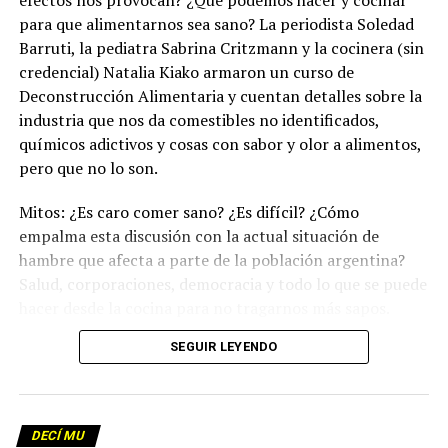
efectos nos provocan? ¿Qué podemos hacer y cocinar
para que alimentarnos sea sano? La periodista Soledad
Barruti, la pediatra Sabrina Critzmann y la cocinera (sin
credencial) Natalia Kiako armaron un curso de
Deconstrucción Alimentaria y cuentan detalles sobre la
industria que nos da comestibles no identificados,
químicos adictivos y cosas con sabor y olor a alimentos,
pero que no lo son.
Mitos: ¿Es caro comer sano? ¿Es difícil? ¿Cómo
empalma esta discusión con la actual situación de
hambre que afecta a parte de la población argentina?
Salud, corporaciones, democracia y todo lo que se puede
hacer desde la cocina para no tragarnos más sapos.
(Escuchá el programa completo)
.
SEGUIR LEYENDO
Descargar los archivos de audio:
Bloque 1
/
Bloque 2
DECÍ MU
Foto: Martina Perosa