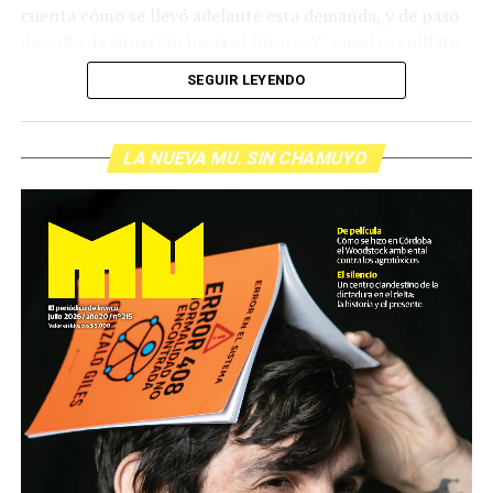
cuenta cómo se llevó adelante esta demanda, y de paso
describe la situación hacia el futuro. Y nuestro colifato
de cabecera Hugo López va a dar una definición
SEGUIR LEYENDO
inolvidable sobre los normales y los anormales. Como
siempre, Pablo Marchetti que llega con música y con El
grito pelado.
(Escuchá el programa completo)
LA NUEVA MU. SIN CHAMUYO
Descargar los archivos de audio:
Bloque 1
/
Bloque 2
Foto: Nacho Yuchark
Descargar el programa
La reproducción de este programa es libre. Sólo tenés
que mandar un mail a
infolavaca@yahoo.com.ar
para
emitir todos los programas de Decí MU