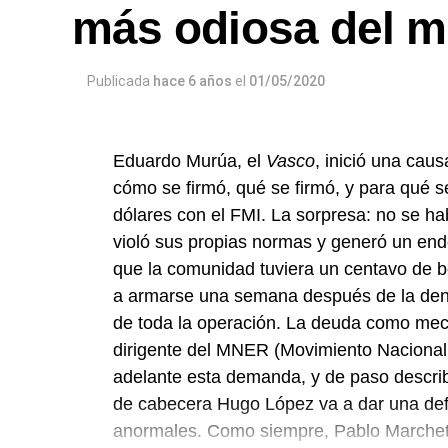
más odiosa del 
infolavaca@yahoo.com.ar
para emitir to
Publicada
hace 6 años
el
01/05/2020
Eduardo Murúa, el
Vasco
, inició una cau
cómo se firmó, qué se firmó, y para qué s
dólares con el FMI. La sorpresa: no se hab
violó sus propias normas y generó un ende
que la comunidad tuviera un centavo de b
a armarse una semana después de la denu
de toda la operación. La deuda como mec
dirigente del MNER (Movimiento Naciona
adelante esta demanda, y de paso describe 
de cabecera Hugo López va a dar una defin
anormales. Como siempre, Pablo Marchetti