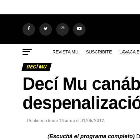
REVISTA MU
SUSCRIBITE
LAVACA 
DECÍ MU
Decí Mu canábi
despenalizaci
Publicada
hace 14 años
el
01/06/2012
(Escuchá el programa completo)
De