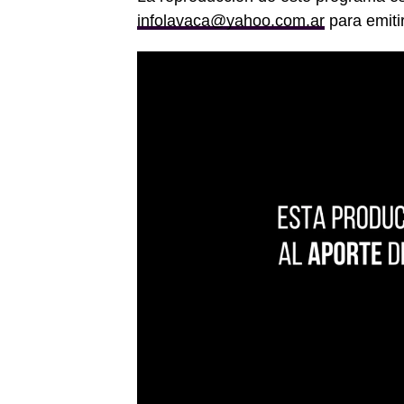
infolavaca@yahoo.com.ar
para emiti