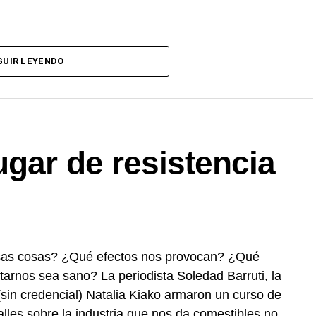
GUIR LEYENDO
e. Sólo tenés que mandar un mail a
dos los programas de Decí MU
gar de resistencia
as cosas? ¿Qué efectos nos provocan? ¿Qué
arnos sea sano? La periodista Soledad Barruti, la
(sin credencial) Natalia Kiako armaron un curso de
lles sobre la industria que nos da comestibles no