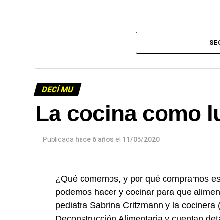
SE
Descargar el programa
La reproducción de este programa es libr
DECÍ MU
infolavaca@yahoo.com.ar
para emitir to
La cocina como lu
Publicada
hace 6 años
el
11/05/2020
¿Qué comemos, y por qué compramos es
podemos hacer y cocinar para que aliment
pediatra Sabrina Critzmann y la cocinera 
Deconstrucción Alimentaria y cuentan deta