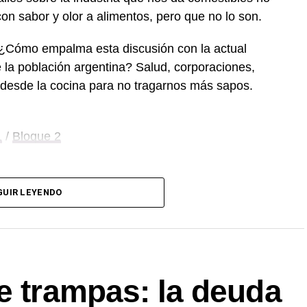
con sabor y olor a alimentos, pero que no lo son.
 ¿Cómo empalma esta discusión con la actual
 la población argentina? Salud, corporaciones,
 desde la cocina para no tragarnos más sapos.
1
/
Bloque 2
GUIR LEYENDO
e trampas: la deuda
e. Sólo tenés que mandar un mail a