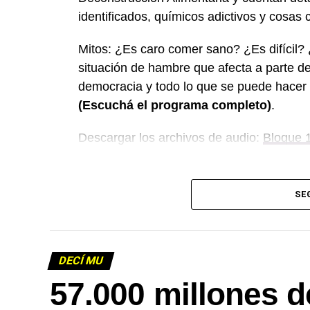
identificados, químicos adictivos y cosas 
Mitos: ¿Es caro comer sano? ¿Es difícil?
situación de hambre que afecta a parte de
democracia y todo lo que se puede hacer
(Escuchá el programa completo)
.
Descargar los archivos de audio:
Bloque 
SE
DECÍ MU
Foto: Martina Perosa
57.000 millones d
Descargar el programa
La reproducción de este programa es libr