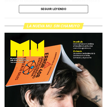
describe la situación hacia el futuro. Y nuestro colifato
de cabecera Hugo López va a dar una definición
SEGUIR LEYENDO
inolvidable sobre los normales y los anormales. Como
siempre, Pablo Marchetti que llega con música y con El
grito pelado.
(Escuchá el programa completo)
LA NUEVA MU. SIN CHAMUYO
Descargar los archivos de audio:
Bloque 1
/
Bloque 2
Foto: Nacho Yuchark
Descargar el programa
La reproducción de este programa es libre. Sólo tenés
que mandar un mail a
infolavaca@yahoo.com.ar
para
emitir todos los programas de Decí MU