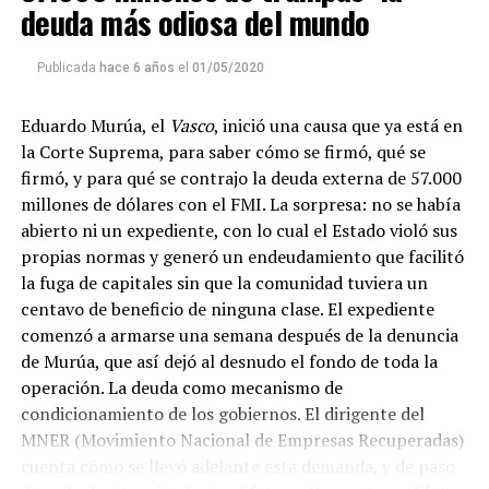
La reproducción de este programa es libre. Sólo tenés
deuda más odiosa del mundo
que mandar un mail a
infolavaca@yahoo.com.ar
para
emitir todos los programas de Decí MU
Publicada
hace 6 años
el
01/05/2020
Eduardo Murúa, el
Vasco
, inició una causa que ya está en
la Corte Suprema, para saber cómo se firmó, qué se
firmó, y para qué se contrajo la deuda externa de 57.000
millones de dólares con el FMI. La sorpresa: no se había
abierto ni un expediente, con lo cual el Estado violó sus
propias normas y generó un endeudamiento que facilitó
la fuga de capitales sin que la comunidad tuviera un
centavo de beneficio de ninguna clase. El expediente
comenzó a armarse una semana después de la denuncia
de Murúa, que así dejó al desnudo el fondo de toda la
operación. La deuda como mecanismo de
condicionamiento de los gobiernos. El dirigente del
MNER (Movimiento Nacional de Empresas Recuperadas)
cuenta cómo se llevó adelante esta demanda, y de paso