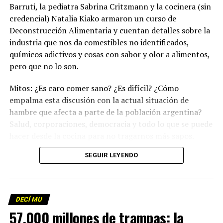
Barruti, la pediatra Sabrina Critzmann y la cocinera (sin
credencial) Natalia Kiako armaron un curso de
Deconstrucción Alimentaria y cuentan detalles sobre la
industria que nos da comestibles no identificados,
químicos adictivos y cosas con sabor y olor a alimentos,
pero que no lo son.
Mitos: ¿Es caro comer sano? ¿Es difícil? ¿Cómo
empalma esta discusión con la actual situación de
hambre que afecta a parte de la población argentina?
Salud, corporaciones, democracia y todo lo que se puede
hacer desde la cocina para no tragarnos más sapos.
(Escuchá el programa completo)
.
SEGUIR LEYENDO
Descargar los archivos de audio:
Bloque 1
/
Bloque 2
DECÍ MU
Foto: Martina Perosa
57.000 millones de trampas: la
Descargar el programa