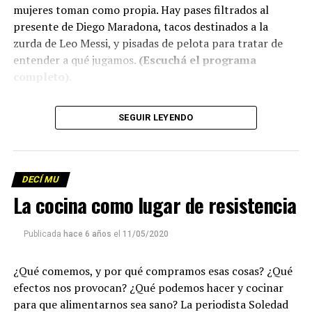
mujeres toman como propia. Hay pases filtrados al
presente de Diego Maradona, tacos destinados a la
zurda de Leo Messi, y pisadas de pelota para tratar de
entender a qué jugamos.
(Escuchá el programa
completo)
.
Descargar los archivos de audio:
Bloque 1
/
Bloque 2
SEGUIR LEYENDO
Descargar el programa
La reproducción de este programa es libre. Sólo tenés
DECÍ MU
que mandar un mail a
infolavaca@yahoo.com.ar
para
La cocina como lugar de resistencia
emitir todos los programas de Decí MU
Publicada
hace 6 años
el
11/05/2020
¿Qué comemos, y por qué compramos esas cosas? ¿Qué
efectos nos provocan? ¿Qué podemos hacer y cocinar
para que alimentarnos sea sano? La periodista Soledad