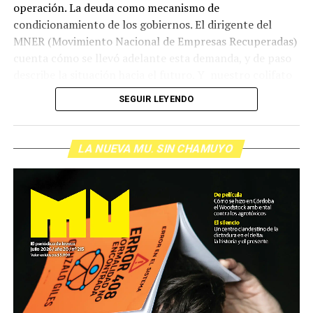
operación. La deuda como mecanismo de
condicionamiento de los gobiernos. El dirigente del
MNER (Movimiento Nacional de Empresas Recuperadas)
cuenta cómo se llevó adelante esta demanda, y de paso
describe la situación hacia el futuro. Y nuestro colifato
de cabecera Hugo López va a dar una definición
SEGUIR LEYENDO
inolvidable sobre los normales y los anormales. Como
siempre, Pablo Marchetti que llega con música y con El
grito pelado.
(Escuchá el programa completo)
LA NUEVA MU. SIN CHAMUYO
Descargar los archivos de audio:
Bloque 1
/
Bloque 2
Foto: Nacho Yuchark
Descargar el programa
La reproducción de este programa es libre. Sólo tenés
que mandar un mail a
infolavaca@yahoo.com.ar
para
emitir todos los programas de Decí MU