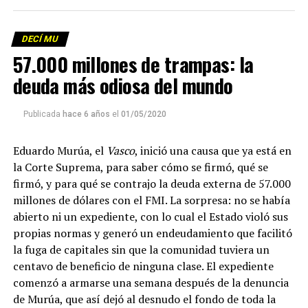
DECÍ MU
Foto: Martina Perosa
57.000 millones de trampas: la
Descargar el programa
La reproducción de este programa es libre. Sólo tenés
deuda más odiosa del mundo
que mandar un mail a
infolavaca@yahoo.com.ar
para
emitir todos los programas de Decí MU
Publicada
hace 6 años
el
01/05/2020
Eduardo Murúa, el
Vasco
, inició una causa que ya está en
la Corte Suprema, para saber cómo se firmó, qué se
firmó, y para qué se contrajo la deuda externa de 57.000
millones de dólares con el FMI. La sorpresa: no se había
abierto ni un expediente, con lo cual el Estado violó sus
propias normas y generó un endeudamiento que facilitó
la fuga de capitales sin que la comunidad tuviera un
centavo de beneficio de ninguna clase. El expediente
comenzó a armarse una semana después de la denuncia
de Murúa, que así dejó al desnudo el fondo de toda la