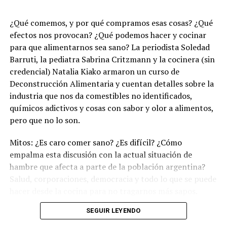
¿Qué comemos, y por qué compramos esas cosas? ¿Qué
efectos nos provocan? ¿Qué podemos hacer y cocinar
para que alimentarnos sea sano? La periodista Soledad
Barruti, la pediatra Sabrina Critzmann y la cocinera (sin
credencial) Natalia Kiako armaron un curso de
Deconstrucción Alimentaria y cuentan detalles sobre la
industria que nos da comestibles no identificados,
químicos adictivos y cosas con sabor y olor a alimentos,
pero que no lo son.
Mitos: ¿Es caro comer sano? ¿Es difícil? ¿Cómo
empalma esta discusión con la actual situación de
hambre que afecta a parte de la población argentina?
Salud, corporaciones, democracia y todo lo que se puede
hacer desde la cocina para no tragarnos más sapos.
(Escuchá el programa completo)
.
SEGUIR LEYENDO
Descargar los archivos de audio:
Bloque 1
/
Bloque 2