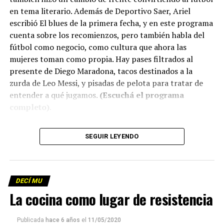
en tema literario. Además de Deportivo Saer, Ariel
escribió El blues de la primera fecha, y en este programa
cuenta sobre los recomienzos, pero también habla del
fútbol como negocio, como cultura que ahora las
mujeres toman como propia. Hay pases filtrados al
presente de Diego Maradona, tacos destinados a la
zurda de Leo Messi, y pisadas de pelota para tratar de
entender a qué jugamos.
(Escuchá el programa
completo)
.
Descargar los archivos de audio:
Bloque 1
/
Bloque 2
SEGUIR LEYENDO
Descargar el programa
La reproducción de este programa es libre. Sólo tenés
DECÍ MU
que mandar un mail a
infolavaca@yahoo.com.ar
para
La cocina como lugar de resistencia
emitir todos los programas de Decí MU
Publicada
hace 6 años
el
11/05/2020