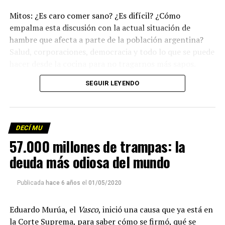
Mitos: ¿Es caro comer sano? ¿Es difícil? ¿Cómo
empalma esta discusión con la actual situación de
hambre que afecta a parte de la población argentina?
Salud, corporaciones, democracia y todo lo que se puede
hacer desde la cocina para no tragarnos más sapos.
(Escuchá el programa completo)
.
SEGUIR LEYENDO
Descargar los archivos de audio:
Bloque 1
/
Bloque 2
DECÍ MU
Foto: Martina Perosa
57.000 millones de trampas: la
Descargar el programa
La reproducción de este programa es libre. Sólo tenés
deuda más odiosa del mundo
que mandar un mail a
infolavaca@yahoo.com.ar
para
emitir todos los programas de Decí MU
Publicada
hace 6 años
el
01/05/2020
Eduardo Murúa, el
Vasco
, inició una causa que ya está en
la Corte Suprema, para saber cómo se firmó, qué se