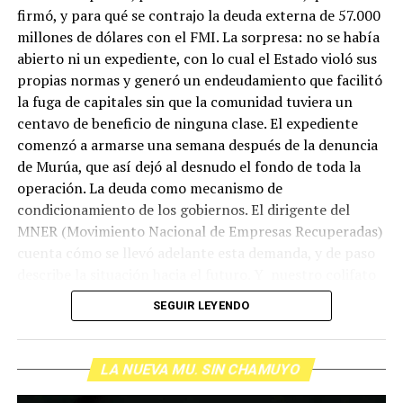
firmó, y para qué se contrajo la deuda externa de 57.000
millones de dólares con el FMI. La sorpresa: no se había
abierto ni un expediente, con lo cual el Estado violó sus
propias normas y generó un endeudamiento que facilitó
la fuga de capitales sin que la comunidad tuviera un
centavo de beneficio de ninguna clase. El expediente
comenzó a armarse una semana después de la denuncia
de Murúa, que así dejó al desnudo el fondo de toda la
operación. La deuda como mecanismo de
condicionamiento de los gobiernos. El dirigente del
MNER (Movimiento Nacional de Empresas Recuperadas)
cuenta cómo se llevó adelante esta demanda, y de paso
describe la situación hacia el futuro. Y nuestro colifato
de cabecera Hugo López va a dar una definición
SEGUIR LEYENDO
inolvidable sobre los normales y los anormales. Como
siempre, Pablo Marchetti que llega con música y con El
grito pelado.
(Escuchá el programa completo)
LA NUEVA MU. SIN CHAMUYO
Descargar los archivos de audio:
Bloque 1
/
Bloque 2