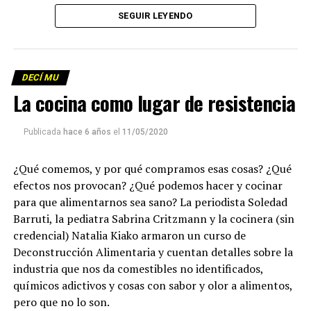
Descargar los archivos de audio:
Bloque 1
/
Bloque 2
SEGUIR LEYENDO
Descargar el programa
La reproducción de este programa es libre. Sólo tenés
DECÍ MU
que mandar un mail a
infolavaca@yahoo.com.ar
para
La cocina como lugar de resistencia
emitir todos los programas de Decí MU
Publicada
hace 6 años
el
11/05/2020
¿Qué comemos, y por qué compramos esas cosas? ¿Qué
efectos nos provocan? ¿Qué podemos hacer y cocinar
para que alimentarnos sea sano? La periodista Soledad
Barruti, la pediatra Sabrina Critzmann y la cocinera (sin
credencial) Natalia Kiako armaron un curso de
Deconstrucción Alimentaria y cuentan detalles sobre la
industria que nos da comestibles no identificados,
químicos adictivos y cosas con sabor y olor a alimentos,
pero que no lo son.