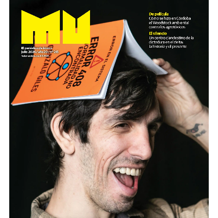
Foto: Nacho Yuchark
Descargar el programa
La reproducción de este programa es libre. Sólo tenés
que mandar un mail a
infolavaca@yahoo.com.ar
para
emitir todos los programas de Decí MU