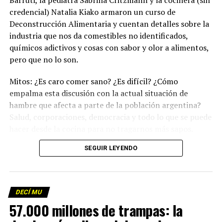
Barruti, la pediatra Sabrina Critzmann y la cocinera (sin
credencial) Natalia Kiako armaron un curso de
Deconstrucción Alimentaria y cuentan detalles sobre la
industria que nos da comestibles no identificados,
químicos adictivos y cosas con sabor y olor a alimentos,
pero que no lo son.
Mitos: ¿Es caro comer sano? ¿Es difícil? ¿Cómo
empalma esta discusión con la actual situación de
hambre que afecta a parte de la población argentina?
Salud, corporaciones, democracia y todo lo que se puede
hacer desde la cocina para no tragarnos más sapos.
(Escuchá el programa completo)
.
SEGUIR LEYENDO
Descargar los archivos de audio:
Bloque 1
/
Bloque 2
DECÍ MU
Foto: Martina Perosa
57.000 millones de trampas: la
Descargar el programa
La reproducción de este programa es libre. Sólo tenés