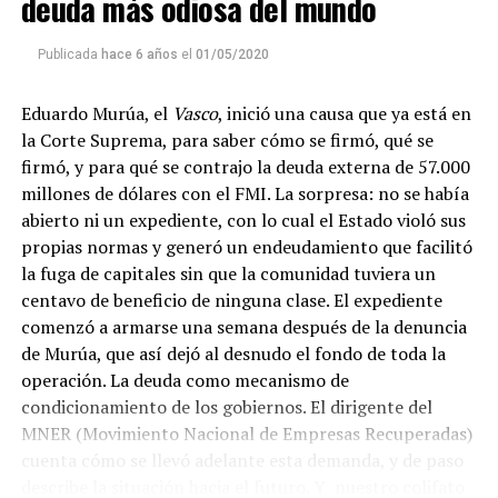
deuda más odiosa del mundo
que mandar un mail a
infolavaca@yahoo.com.ar
para
emitir todos los programas de Decí MU
Publicada
hace 6 años
el
01/05/2020
Eduardo Murúa, el
Vasco
, inició una causa que ya está en
la Corte Suprema, para saber cómo se firmó, qué se
firmó, y para qué se contrajo la deuda externa de 57.000
millones de dólares con el FMI. La sorpresa: no se había
abierto ni un expediente, con lo cual el Estado violó sus
propias normas y generó un endeudamiento que facilitó
la fuga de capitales sin que la comunidad tuviera un
centavo de beneficio de ninguna clase. El expediente
comenzó a armarse una semana después de la denuncia
de Murúa, que así dejó al desnudo el fondo de toda la
operación. La deuda como mecanismo de
condicionamiento de los gobiernos. El dirigente del
MNER (Movimiento Nacional de Empresas Recuperadas)
cuenta cómo se llevó adelante esta demanda, y de paso
describe la situación hacia el futuro. Y nuestro colifato