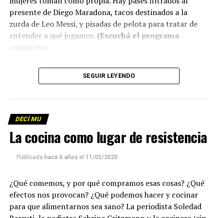
mujeres toman como propia. Hay pases filtrados al
presente de Diego Maradona, tacos destinados a la
zurda de Leo Messi, y pisadas de pelota para tratar de
entender a qué jugamos.
(Escuchá el programa
completo)
.
Descargar los archivos de audio:
Bloque 1
/
Bloque 2
SEGUIR LEYENDO
Descargar el programa
La reproducción de este programa es libre. Sólo tenés
DECÍ MU
que mandar un mail a
infolavaca@yahoo.com.ar
para
La cocina como lugar de resistencia
emitir todos los programas de Decí MU
Publicada
hace 6 años
el
11/05/2020
¿Qué comemos, y por qué compramos esas cosas? ¿Qué
efectos nos provocan? ¿Qué podemos hacer y cocinar
para que alimentarnos sea sano? La periodista Soledad