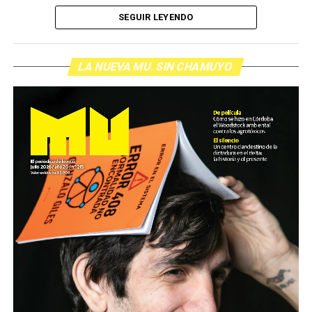
de cabecera Hugo López va a dar una definición
SEGUIR LEYENDO
inolvidable sobre los normales y los anormales. Como
siempre, Pablo Marchetti que llega con música y con El
grito pelado.
(Escuchá el programa completo)
LA NUEVA MU. SIN CHAMUYO
Descargar los archivos de audio:
Bloque 1
/
Bloque 2
Foto: Nacho Yuchark
Descargar el programa
La reproducción de este programa es libre. Sólo tenés
que mandar un mail a
infolavaca@yahoo.com.ar
para
emitir todos los programas de Decí MU