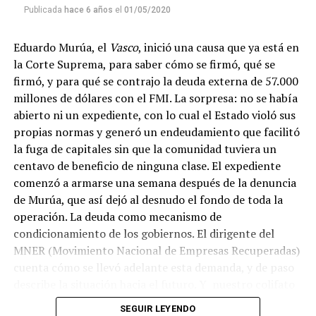
emitir todos los programas de Decí MU
Publicada
hace 6 años
el
01/05/2020
Eduardo Murúa, el
Vasco
, inició una causa que ya está en
la Corte Suprema, para saber cómo se firmó, qué se
firmó, y para qué se contrajo la deuda externa de 57.000
millones de dólares con el FMI. La sorpresa: no se había
abierto ni un expediente, con lo cual el Estado violó sus
propias normas y generó un endeudamiento que facilitó
la fuga de capitales sin que la comunidad tuviera un
centavo de beneficio de ninguna clase. El expediente
comenzó a armarse una semana después de la denuncia
de Murúa, que así dejó al desnudo el fondo de toda la
operación. La deuda como mecanismo de
condicionamiento de los gobiernos. El dirigente del
MNER (Movimiento Nacional de Empresas Recuperadas)
cuenta cómo se llevó adelante esta demanda, y de paso
describe la situación hacia el futuro. Y nuestro colifato
de cabecera Hugo López va a dar una definición
SEGUIR LEYENDO