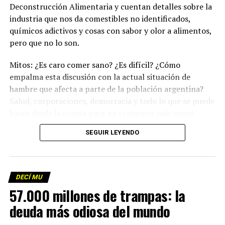
Deconstrucción Alimentaria y cuentan detalles sobre la
industria que nos da comestibles no identificados,
químicos adictivos y cosas con sabor y olor a alimentos,
pero que no lo son.
Mitos: ¿Es caro comer sano? ¿Es difícil? ¿Cómo
empalma esta discusión con la actual situación de
hambre que afecta a parte de la población argentina?
Salud, corporaciones, democracia y todo lo que se puede
hacer desde la cocina para no tragarnos más sapos.
(Escuchá el programa completo)
.
SEGUIR LEYENDO
Descargar los archivos de audio:
Bloque 1
/
Bloque 2
DECÍ MU
Foto: Martina Perosa
57.000 millones de trampas: la
Descargar el programa
La reproducción de este programa es libre. Sólo tenés
deuda más odiosa del mundo
que mandar un mail a
infolavaca@yahoo.com.ar
para