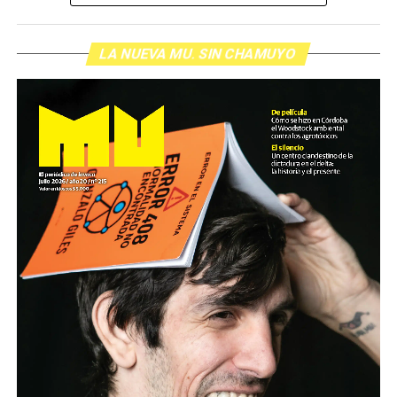
inolvidable sobre los normales y los anormales. Como
siempre, Pablo Marchetti que llega con música y con El
grito pelado.
(Escuchá el programa completo)
LA NUEVA MU. SIN CHAMUYO
Descargar los archivos de audio:
Bloque 1
/
Bloque 2
Foto: Nacho Yuchark
Descargar el programa
La reproducción de este programa es libre. Sólo tenés
que mandar un mail a
infolavaca@yahoo.com.ar
para
emitir todos los programas de Decí MU