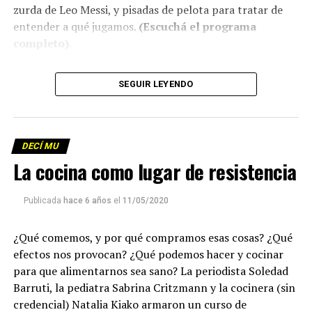
zurda de Leo Messi, y pisadas de pelota para tratar de
entender a qué jugamos.
(Escuchá el programa
completo)
.
Descargar los archivos de audio:
Bloque 1
/
Bloque 2
SEGUIR LEYENDO
Descargar el programa
La reproducción de este programa es libre. Sólo tenés
DECÍ MU
que mandar un mail a
infolavaca@yahoo.com.ar
para
La cocina como lugar de resistencia
emitir todos los programas de Decí MU
Publicada
hace 6 años
el
11/05/2020
¿Qué comemos, y por qué compramos esas cosas? ¿Qué
efectos nos provocan? ¿Qué podemos hacer y cocinar
para que alimentarnos sea sano? La periodista Soledad
Barruti, la pediatra Sabrina Critzmann y la cocinera (sin
credencial) Natalia Kiako armaron un curso de