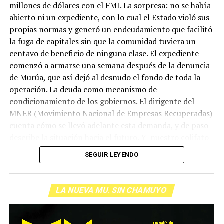
millones de dólares con el FMI. La sorpresa: no se había
abierto ni un expediente, con lo cual el Estado violó sus
propias normas y generó un endeudamiento que facilitó
la fuga de capitales sin que la comunidad tuviera un
centavo de beneficio de ninguna clase. El expediente
comenzó a armarse una semana después de la denuncia
de Murúa, que así dejó al desnudo el fondo de toda la
operación. La deuda como mecanismo de
condicionamiento de los gobiernos. El dirigente del
MNER (Movimiento Nacional de Empresas Recuperadas)
cuenta cómo se llevó adelante esta demanda, y de paso
describe la situación hacia el futuro. Y nuestro colifato
de cabecera Hugo López va a dar una definición
SEGUIR LEYENDO
inolvidable sobre los normales y los anormales. Como
siempre, Pablo Marchetti que llega con música y con El
grito pelado.
(Escuchá el programa completo)
LA NUEVA MU. SIN CHAMUYO
Descargar los archivos de audio:
Bloque 1
/
Bloque 2