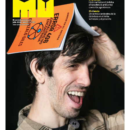
Foto: Nacho Yuchark
Descargar el programa
La reproducción de este programa es libre. Sólo tenés
que mandar un mail a
infolavaca@yahoo.com.ar
para
emitir todos los programas de Decí MU