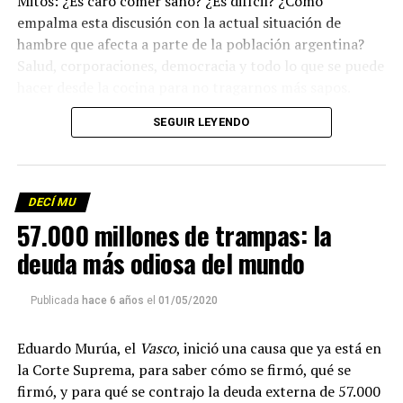
Mitos: ¿Es caro comer sano? ¿Es difícil? ¿Cómo
empalma esta discusión con la actual situación de
hambre que afecta a parte de la población argentina?
Salud, corporaciones, democracia y todo lo que se puede
hacer desde la cocina para no tragarnos más sapos.
(Escuchá el programa completo)
.
SEGUIR LEYENDO
Descargar los archivos de audio:
Bloque 1
/
Bloque 2
DECÍ MU
Foto: Martina Perosa
57.000 millones de trampas: la
Descargar el programa
La reproducción de este programa es libre. Sólo tenés
deuda más odiosa del mundo
que mandar un mail a
infolavaca@yahoo.com.ar
para
emitir todos los programas de Decí MU
Publicada
hace 6 años
el
01/05/2020
Eduardo Murúa, el
Vasco
, inició una causa que ya está en
la Corte Suprema, para saber cómo se firmó, qué se
firmó, y para qué se contrajo la deuda externa de 57.000