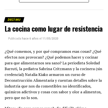
Descargar el programa
La reproducción de este programa es libre. Sólo tenés
DECÍ MU
que mandar un mail a
infolavaca@yahoo.com.ar
para
La cocina como lugar de resistencia
emitir todos los programas de Decí MU
Publicada
hace 6 años
el
11/05/2020
¿Qué comemos, y por qué compramos esas cosas? ¿Qué
efectos nos provocan? ¿Qué podemos hacer y cocinar
para que alimentarnos sea sano? La periodista Soledad
Barruti, la pediatra Sabrina Critzmann y la cocinera (sin
credencial) Natalia Kiako armaron un curso de
Deconstrucción Alimentaria y cuentan detalles sobre la
industria que nos da comestibles no identificados,
químicos adictivos y cosas con sabor y olor a alimentos,
pero que no lo son.