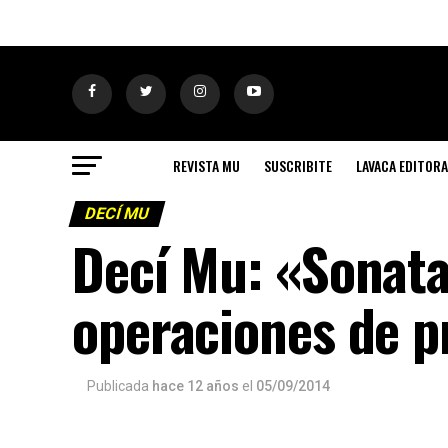
REVISTA MU
SUSCRIBITE
LAVACA EDITORA
DECÍ MU
Decí Mu: «Sonata
operaciones de p
Publicada
hace 12 años
el
05/09/2014