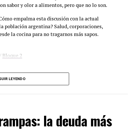
con sabor y olor a alimentos, pero que no lo son.
¿Cómo empalma esta discusión con la actual
la población argentina? Salud, corporaciones,
esde la cocina para no tragarnos más sapos.
/
Bloque 2
GUIR LEYENDO
. Sólo tenés que mandar un mail a
dos los programas de Decí MU
trampas: la deuda más