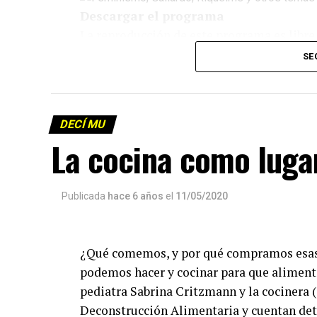
Descargar el programa
La reproducción de este programa es libre
infolavaca@yahoo.com.ar
para emitir to
SE
DECÍ MU
La cocina como lugar
Publicada
hace 6 años
el
11/05/2020
¿Qué comemos, y por qué compramos esas
podemos hacer y cocinar para que alimenta
pediatra Sabrina Critzmann y la cocinera 
Deconstrucción Alimentaria y cuentan deta