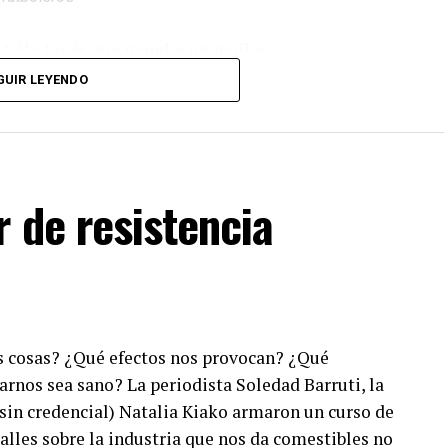
. Sólo tenés que mandar un mail a
dos los programas de Decí MU
GUIR LEYENDO
 de resistencia
 cosas? ¿Qué efectos nos provocan? ¿Qué
rnos sea sano? La periodista Soledad Barruti, la
(sin credencial) Natalia Kiako armaron un curso de
lles sobre la industria que nos da comestibles no