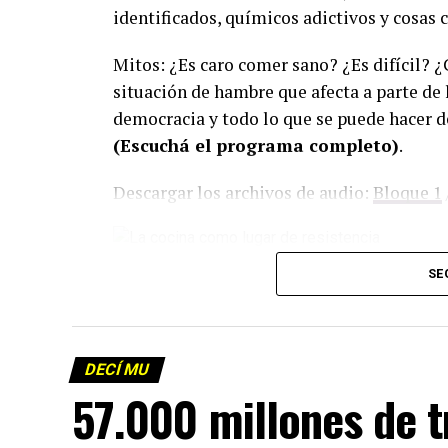
identificados, químicos adictivos y cosas 
Mitos: ¿Es caro comer sano? ¿Es difícil? 
situación de hambre que afecta a parte de 
democracia y todo lo que se puede hacer d
(Escuchá el programa completo)
.
Descargar los archivos de audio:
Bloque 1
Foto: Martina Perosa
SE
Descargar el programa
La reproducción de este programa es libre
infolavaca@yahoo.com.ar
para emitir to
DECÍ MU
57.000 millones de 