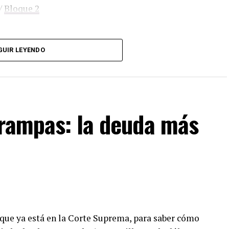
/
Bloque 2
GUIR LEYENDO
. Sólo tenés que mandar un mail a
dos los programas de Decí MU
trampas: la deuda más
a que ya está en la Corte Suprema, para saber cómo