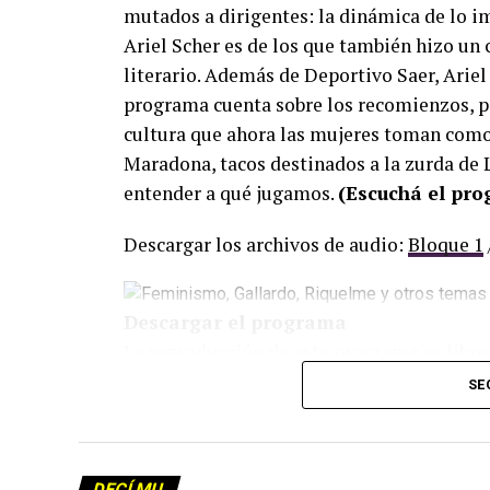
mutados a dirigentes: la dinámica de lo i
Ariel Scher es de los que también hizo un 
literario. Además de Deportivo Saer, Ariel 
programa cuenta sobre los recomienzos, p
cultura que ahora las mujeres toman como 
Maradona, tacos destinados a la zurda de L
entender a qué jugamos.
(Escuchá el pr
Descargar los archivos de audio:
Bloque 1
Descargar el programa
La reproducción de este programa es libre
infolavaca@yahoo.com.ar
para emitir to
SE
DECÍ MU