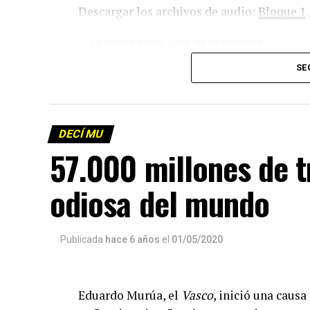
Descargar los archivos de audio:
Bloque 1
Foto: Martina Perosa
SE
Descargar el programa
La reproducción de este programa es libre
infolavaca@yahoo.com.ar
para emitir to
DECÍ MU
57.000 millones de 
odiosa del mundo
Publicada
hace 6 años
el
01/05/2020
Eduardo Murúa, el
Vasco
, inició una caus