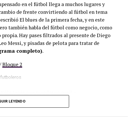
mpensado en el fútbol llega a muchos lugares y
cambio de frente convirtiendo al fútbol en tema
escribió El blues de la primera fecha, y en este
ero también habla del fútbol como negocio, como
propia. Hay pases filtrados al presente de Diego
eo Messi, y pisadas de pelota para tratar de
ograma completo)
.
/
Bloque 2
. Sólo tenés que mandar un mail a
dos los programas de Decí MU
GUIR LEYENDO