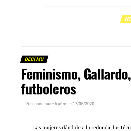
NO
DECÍ MU
Feminismo, Gallardo
futboleros
Publicada
hace 6 años
el
17/05/2020
Las mujeres dándole a la redonda, los téc