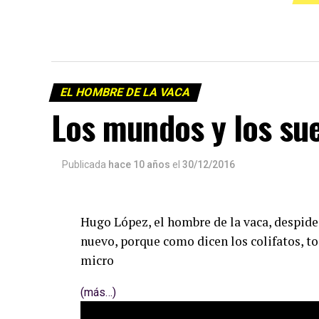
EL HOMBRE DE LA VACA
Los mundos y los su
Publicada
hace 10 años
el
30/12/2016
Hugo López, el hombre de la vaca, despide
nuevo, porque como dicen los colifatos, to
micro
(más…)