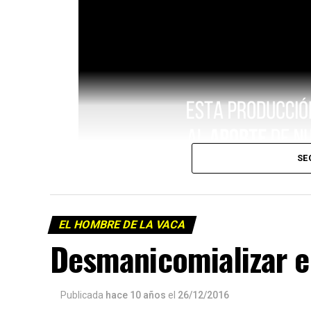
SE
EL HOMBRE DE LA VACA
Desmanicomializar 
Publicada
hace 10 años
el
26/12/2016