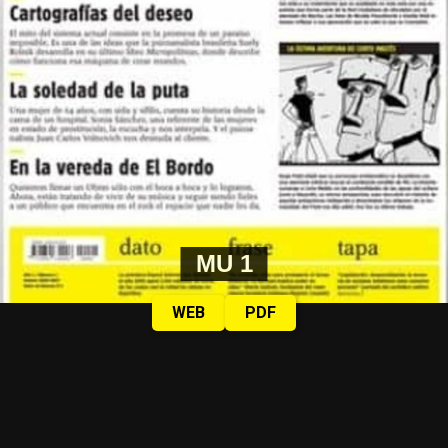
MU 1
WEB
PDF