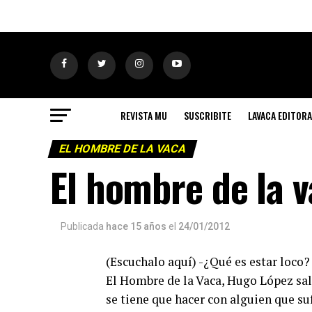
REVISTA MU
SUSCRIBITE
LAVACA EDITORA
EL HOMBRE DE LA VACA
El hombre de la v
Publicada
hace 15 años
el
24/01/2012
(Escuchalo aquí) -¿Qué es estar loco?
El Hombre de la Vaca, Hugo López sali
se tiene que hacer con alguien que s