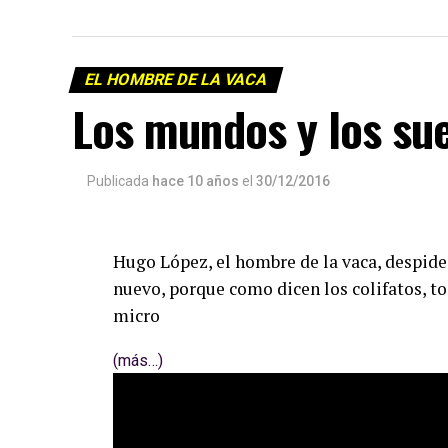
EL HOMBRE DE LA VACA
Los mundos y los su
Publicada
hace 10 años
el
30/12/2016
Hugo López, el hombre de la vaca, despide
nuevo, porque como dicen los colifatos, to
micro
(más…)