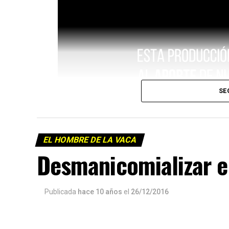
SE
EL HOMBRE DE LA VACA
Desmanicomializar 
Publicada
hace 10 años
el
26/12/2016