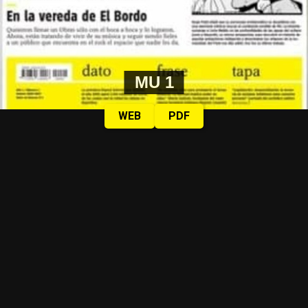
MU 1
WEB
PDF