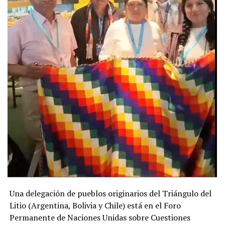
de la Propiedad Privada”. “Así como estaba el dictamen
de mayoría, no consiguieron los votos necesarios, pero
la ley no se retiró. Volvió a comisiones para ser tratada
nuevamente. Ganamos un poco de tiempo y
posibilidades”, señala Marisol Troya, integrante del
Movimiento Nacional Campesino Indígena – Somos
Tierra (MNCI-ST), que junto a la Mesa Agroalimentaria
Argentina (MAA) y otras organizaciones sociales,
ambientales, académicas y sindicales formaron la
Multisectorial por la Tierra y la Vivienda para frenar el
proyecto oficialista.
La iniciativa de puño y letra del ministro de
Desregulación, Federico Sturzenegger —el mismo que
diseñó el
DNU 70/2023
, con el que se intentó derogar la
ley por primera vez y luego fue frenado por una medida
Una delegación de pueblos originarios del Triángulo del
de amparo—, avanza con modificaciones y derogaciones
Litio (Argentina, Bolivia y Chile) está en el Foro
sobre otro complejo entramado de entrega a manos
Permanente de Naciones Unidas sobre Cuestiones