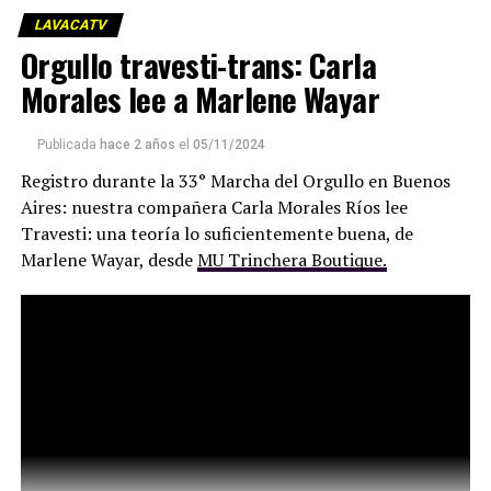
LAVACATV
Todo esto se produce en medio de una desertificación de
Orgullo travesti-trans: Carla
la actividad periodística, con medios y cuentapropistas
Morales lee a Marlene Wayar
que han hecho del callar y mentir un oficio altamente
remunerativo, y con grandes empresas que han
metamorfoseado la idea de comunicación para
Publicada
hace 2 años
el
05/11/2024
convertirse en sedes de operaciones políticas y negocios
Registro durante la 33° Marcha del Orgullo en Buenos
turbios.
Aires: nuestra compañera Carla Morales Ríos lee
Travesti: una teoría lo suficientemente buena, de
Marlene Wayar, desde
MU Trinchera Boutique.