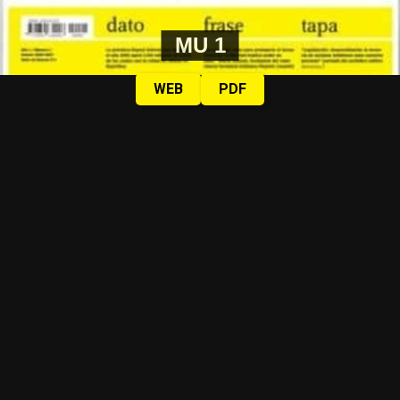
MU 1
WEB
PDF