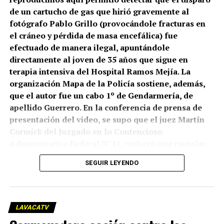
de un cartucho de gas que hirió gravemente al
fotógrafo Pablo Grillo (provocándole fracturas en
el cráneo y pérdida de masa encefálica) fue
efectuado de manera ilegal, apuntándole
directamente al joven de 35 años que sigue en
terapia intensiva del Hospital Ramos Mejía. La
organización Mapa de la Policía sostiene, además,
que el autor fue un cabo 1º de Gendarmería, de
apellido Guerrero. En la conferencia de prensa de
presentación del video, se supo que el juez Martín
Cormick del Juzgado en lo Contencioso
Administrativo Federal N°11, rechazó una cautelar
que había presentado el Centro de Estudios Legales
SEGUIR LEYENDO
y Sociales (CELS), que está intentando una
declaración de inconstitucionalidad del “protocolo
antipiquetes” implementado por el gobierno. Pero
lo que sí planteó Cormick es que “ante la
LAVACATV
proximidad de la marcha convocada para el