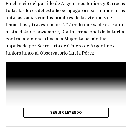
En el inicio del partido de Argentinos Juniors y Barracas
desde el gobierno. La mayor zozobra de la gestión
todas las luces del estadio se apagaron para iluminar las
Milei / Bullrich no parece provenir de los jubilados
butacas vacías con los nombres de las víctimas de
ni de la crisis social, sino de la presencia de un
femicidios y travesticidios: 277 en lo que va de este año
periodismo que simplemente intenta hacer su
hasta el 25 de noviembre, Día Internacional de la Lucha
trabajo y ejercer la libertad de expresión. El video
contra la Violencia hacia la Mujer. La acción fue
completo.
impulsada por Secretaría de Género de Argentinos
El video muestra las imágenes y explica de qué modo
Juniors junto al Observatorio Lucía Pérez
falseó la realidad la ministra de Seguridad Patricia
Bullrich al referirse (entre muchas otras falsedades) al
modo en el que fue herido el fotógrafo de 35 años Pablo
Grillo, a quien le apuntaron para dispararle un cartucho
metálico de gas lacrimógeno de unos 20 centímetros de
largo que le provocó fracturas en el cráneo y pérdida de
la masa encefálica. Hubo otros hechos, como la
detención de dos niños que salían de la escuela, o la
SEGUIR LEYENDO
agresión a la jubilada Beatriz Blanco (87 años) que
después de caer de nuca y perder el conocimiento, al
menos puede vivir para contarlo.