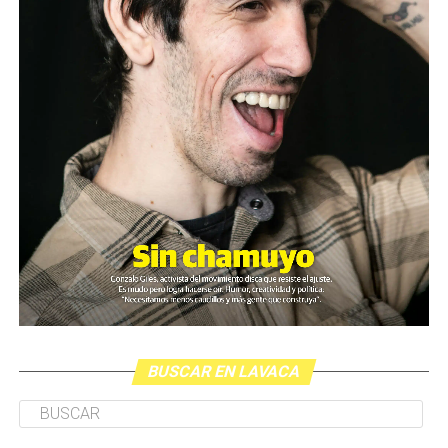
Cartucho como el que de dispararon a Pablo Grillo en la
manifestación del miércoles pasado.
El video fue presentado este lunes en la sede de ARGRA
(Asociación de Reporteros Gráficos de la Argentina)
junto al SiPreBa (Sindicato de Prensa de Buenos Aires).
Paralelamente, y según lo que estila el gobierno, la
ministra Bullrich presentó en la Casa Rosada una noticia
distractiva; el anuncio sobre un supuesto proyecto de
ley contra los barras brava del fútbol (más allá de la
generalizada desmentida sobre la presencia de barras en
la marcha del último miércoles).
BUSCAR EN LAVACA
Durante la conferencia en ARGRA Paula Litvachky, del
CELS, planteó que otras tres personas también habían
sido apuntadas a la cabeza por armas policiales pese a