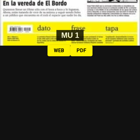
MU 1
WEB
PDF