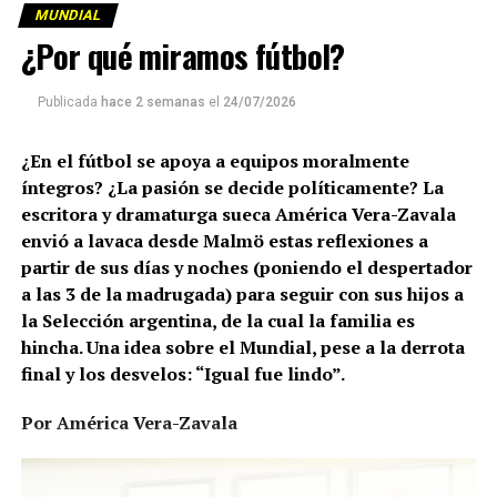
MUNDIAL
y se lo diste a los ricos
¿Por qué miramos fútbol?
a cambio de un sobre con dinero».
Publicada
hace 2 semanas
el
24/07/2026
Infantino, desde luego, no se queda de brazos cruzados.
¿En el fútbol se apoya a equipos moralmente
Cuando leo sobre la propuesta de poner a la venta los
íntegros? ¿La pasión se decide políticamente? La
torneos de fútbol, ​​acudo a mi estantería y saco el libro
escritora y dramaturga sueca América Vera-Zavala
de portada rosa de Erik Niva, el periodista de fútbol más
envió a lavaca desde Malmö estas reflexiones a
destacado de Suecia. Busco la sección dedicada a Eric
partir de sus días y noches (poniendo el despertador
Cantona y leo la historia de aquel futbolista que, tras su
a las 3 de la madrugada) para seguir con sus hijos a
primer entrenamiento con su nuevo club-el Manchester
la Selección argentina, de la cual la familia es
United- le pidió a su entrenador que le prestara dos
hincha. Una idea sobre el Mundial, pese a la derrota
jugadores.
final y los desvelos: “Igual fue lindo”.
«¿Para qué?», ​​se preguntó Alex Ferguson.
Por América Vera-Zavala
«Para entrenar», respondió Cantona.
Corría el año 1992 y la Premier League aún no existía.