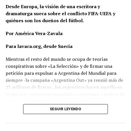
Desde Europa, la visión de una escritora y
dramaturga sueca sobre el conflicto FIFA-UEFA y
quiénes son los dueños del fútbol.
Por América Vera-Zavala
Para lavaca.org, desde Suecia
Mientras el resto del mundo se ocupa de teorías
conspirativas sobre «La Selección» y de firmar una
petición para expulsar a Argentina del Mundial para
siempre -la campaña «Argentina Out» ya reunió más de
23 millones de firmas-, los argentinos hacen aquello en
lo que son campeones mundiales: componer cánticos de
fútbol.
Nosferatu 2.0
se define como una ópera rock
villera y está dedicada al presidente de la FIFA, Gianni
SEGUIR LEYENDO
Infantino. Una de sus frases dice:
«Le robaste el fútbol a los pobres