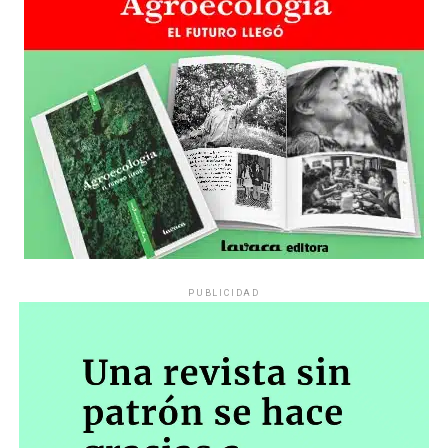
fútbol de la selección brilló– el tercer tiempo se jugó en
las calles. La sociedad, en las de asfalto; las del poder, en
las virtuales, tal como ordenan las ágoras vigentes. En
unas, a puro baile y atrayendo multitudes; en otras a
puro insulto –la calificación presidencial de “mono–
neuronales” a los responsables de esos mensajes resonó
menos vulgar que su tono habitual– y con escasa
repercusión. Quizá para forzarla, el vocero presidencial
–obligado sucesor de quien ahora está en riesgo de ir
preso por corrupción– remarcó:
“El gobierno no coincide con esto de que la gente no
PUBLICIDAD
llegue a fin de mes”.
“Esto” es Messi.
La consecuencia directa fue que El Senado de la Nación
postergó el tratamiento de la Ley de Inviolabilidad de la
Propiedad Privada decodificando exactamente la