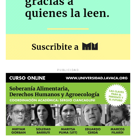
oportunidades y riqueza” y el “consumismo/ consumo
irresponsable”.
Entre los problemas ambientalds globales menciona la
pérdida de biodiversidad, el cambio climático, el
adelgazamiento de la capa de ozono, la desertificación y
la escasez de agua. Aclara a los docentes: “Es importante
recordar que el sentido crítico del lector debe
conducirle a seguir profundizando en los temas
tratados. Las siguientes páginas actúan simplemente
como disparador”.
PUBLICIDAD
En la página 79 comienza el capítulo Problemas
ambientales en nuestro país. Informa por ejemplo, con
datos del Sistema de Indicadores de Desarrollo
Sostenible, que el 20% de la población no tiene acceso a
agua segura. En la página 88 se mencionan los Impactos
de las actividades extractivas del subsuelo mencionando
primero la minería, actividad a la que califica como
“doblemente destructiva por su gran escala y por la
tecnología que ha acrecentado su capacidad