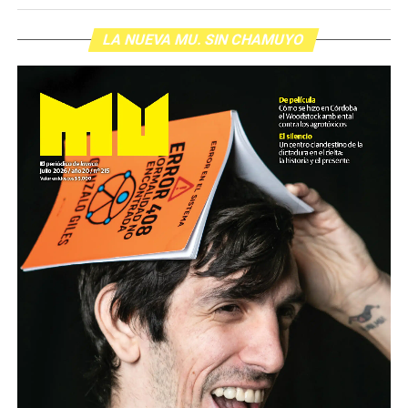
crucial para gran cantidad de comunidades afectadas
por el modelo extractivo, pero inexistente en la llamada
LA NUEVA MU. SIN CHAMUYO
agenda política, pese (o por) el año electoral. Desde el
punto de vista estrictamente educativo, es una
herramienta más para que docentes y estudiantes
puedan conocer y debatir estos temas.
En este link podés descargar el manual
en formato .pdf (33Mb)
El árbol de los problemas ambientales
La nota de Mu 88
Por primera vez en la historia el Estado Argentino
elaboró, bajo la órbita del Ministerio de Educación,
manuales de alta calidad de forma y contenidos