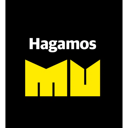
no se obtuvieron cifras pero que parece ser lo
suficientemente oneroso como para haberse convertido
en un karma inexplicable con el que nadie sabe qué
hacer.
En aquella conferencia se repartieron algunos
ejemplares al periodismo, incluso la versión en CD, y el
ministro Sileoni brindó otras definiciones significativas:
“A los grandes nos cuesta mucho modificar
conductas que tenemos arraigadas, mientras que si
los chicos aprenden desde edades tempranas la
importancia de cuidar el lugar donde vivimos, sin
duda, van a incorporar mejores hábitos y una mayor
conciencia”.
“Se trata de tomar conciencia de que formamos
parte de un colectivo, y desde ahí ver cómo
hacemos para transformar el mundo cuidándolo.
Este es el mensaje que tenemos que transmitir,