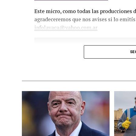
Este micro, como todas las producciones de
agradeceremos que nos avises si lo emití­
infolavaca@yahoo.com.ar
SE