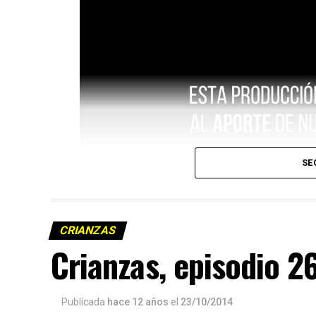
SE
CRIANZAS
Crianzas, episodio 2
Publicada
hace 12 años
el
23/10/2014