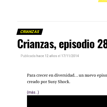
CRIANZAS
Crianzas, episodio 2
Publicada
hace 12 años
el
17/11/2014
Para crecer en diversidad… un nuevo episod
creado por Susy Shock.
(más…)