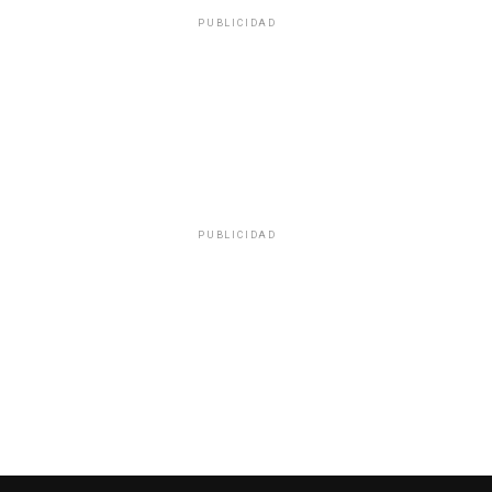
PUBLICIDAD