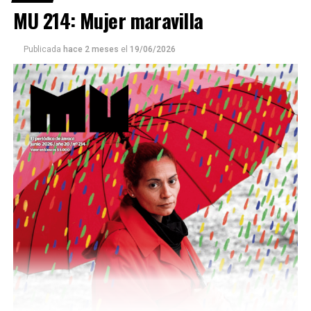
MU 214: Mujer maravilla
Publicada
hace 2 meses
el
19/06/2026
Este número 215 de MU ☝️viene con doble tapa, que
podría ser una frase:
Sin chamuyo, a remarla.
Descargar la Mu en PDF