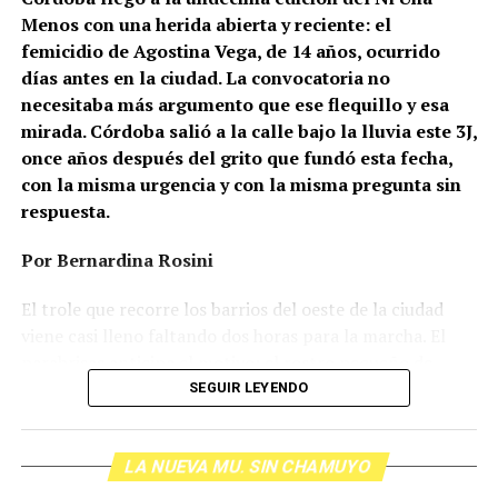
Menos con una herida abierta y reciente: el
femicidio de Agostina Vega, de 14 años, ocurrido
días antes en la ciudad. La convocatoria no
necesitaba más argumento que ese flequillo y esa
mirada. Córdoba salió a la calle bajo la lluvia este 3J,
once años después del grito que fundó esta fecha,
con la misma urgencia y con la misma pregunta sin
respuesta.
Por Bernardina Rosini
Ganar la vida
: La historia de (no)
El trole que recorre los barrios del oeste de la ciudad
ficción de Sabrina Ortiz
viene casi lleno faltando dos horas para la marcha. El
parabrisas anticipa el motivo: el rostro pequeño de
Agostina Vega, 14 años. Era fácil intuir que será una
SEGUIR LEYENDO
Su hijo Ciro tenía 120 veces más agrotóxicos que lo
marcha que desbordará una ciudad que expresa
“admisible”. Su hija Fiamma, 100 veces más; ella, 58.
Gonzalo Giles, pensador y
hartazgo. Nadie mira los barrios de Córdoba, nadie
Viven en Pergamino, llamada “la capital del veneno”,
comunicador «disca»: Error en el
LA NUEVA MU. SIN CHAMUYO
atiende a su gente. Los que ocupan los sillones más
donde se encontraron pesticidas hasta en el agua de red.
mullidos de las oficinas del poder local sobrevuelan las