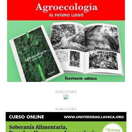
grupos de amigos, novios. «Con los pares que no tienen
sensibilidad al tema, la conversación se vuelve muy
estratégica, hay que evitar el choque frontal. Mi método
es a través del interrogante, que puedan encarnar la
pregunta», comparte Gonzalo, de 41 años.
PUBLICIDAD
Década perdida: Marta Montero,
PUBLICIDAD
mamá de Lucía Pérez