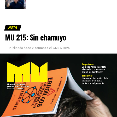
NOTA
MU 215: Sin chamuyo
Publicada
hace 2 semanas
el
24/07/2026