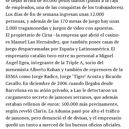
se dejan arriba de 80.000 pesos diarios (pasan a la caja
de empleados, una de las conquistas de los trabajadores).
Los días de fin de semana ingresan unas 12.000
personas, y además de las 170 mesas de juego hay unas
2.000 tragamonedas y juegos de video con apuestas.
El propietario de Cirsa –la empresa que abrió el casino-
es Manuel Lao Hernández, que también posee casas de
juego desparramadas por España y Latinoamérica. El
empresario catalán tuvo entre su personal a Miguel
Ángel Egea, integrante de la Triple A, socio del
menemista Alberto Kohan y también de represores de la
ESMA como Jorge Radice, Jorge ‘Tigre’ Acosta y Ricardo
Cavallo. En diciembre de 2006 cuando llegaba desde
Barcelona en su avión privado, a Lao le detectaron un
cargamento secreto de jamones serranos, que además
estaban rellenos de euros: 500.000 más precisamente,
según reveló Clarín. La Aduana pasó por alto el tráfico
de jamones, pero denunció el de divisas, y el empresario
quedó un tanto a merced de los buenos oficios oficiales.