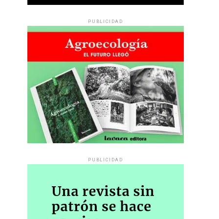
PUBLICIDAD
PUBLICIDAD