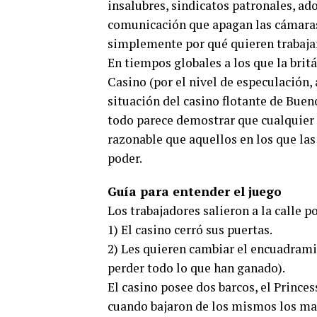
insalubres, sindicatos patronales, ad
comunicación que apagan las cámaras
simplemente por qué quieren trabajar
En tiempos globales a los que la bri
Casino (por el nivel de especulación,
situación del casino flotante de Bue
todo parece demostrar que cualquier
razonable que aquellos en los que las 
poder.
Guía para entender el juego
Los trabajadores salieron a la calle 
1) El casino cerró sus puertas.
2) Les quieren cambiar el encuadrami
perder todo lo que han ganado).
El casino posee dos barcos, el Princes
cuando bajaron de los mismos los mar