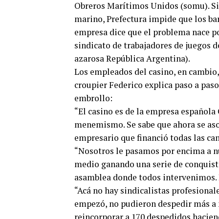
Obreros Marítimos Unidos (somu). Si
marino, Prefectura impide que los bar
empresa dice que el problema nace por
sindicato de trabajadores de juegos de 
azarosa República Argentina).
Los empleados del casino, en cambio, 
croupier Federico explica paso a paso
embrollo:
“El casino es de la empresa española 
menemismo. Se sabe que ahora se aso
empresario que financió todas las ca
“Nosotros le pasamos por encima a nu
medio ganando una serie de conquist
asamblea donde todos intervenimos. 
“Acá no hay sindicalistas profesional
empezó, no pudieron despedir más a 
reincorporar a 170 despedidos hacien