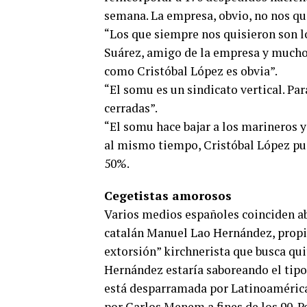
semana. La empresa, obvio, no nos qu
“Los que siempre nos quisieron son l
Suárez, amigo de la empresa y mucho
como Cristóbal López es obvia”.
“El somu es un sindicato vertical. Pa
cerradas”.
“El somu hace bajar a los marineros y 
al mismo tiempo, Cristóbal López pue
50%.
Cegetistas amorosos
Varios medios españoles coinciden ab
catalán Manuel Lao Hernández, propie
extorsión” kirchnerista que busca qui
Hernández estaría saboreando el tipo
está desparramada por Latinoamérica
por Carlos Menem a fines de los 90. Po