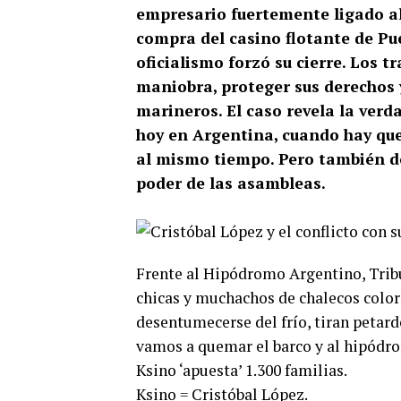
empresario fuertemente ligado al
compra del casino flotante de Pu
oficialismo forzó su cierre. Los t
maniobra, proteger sus derechos y
marineros. El caso revela la verd
hoy en Argentina, cuando hay que
al mismo tiempo. Pero también dón
poder de las asambleas.
Frente al Hipódromo Argentino, Tribu
chicas y muchachos de chalecos colori
desentumecerse del frío, tiran petard
vamos a quemar el barco y al hipódr
Ksino ‘apuesta’ 1.300 familias.
Ksino = Cristóbal López.