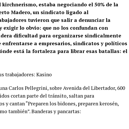
 kirchnerismo, estaba negociando el 50% de la
erto Madero, un sindicato ligado al
rabajadores tuvieron que salir a denunciar la
 exigir lo obvio: que no los confundan con
adera dificultad para organizarse sindicalmente
 enfrentarse a empresarios, sindicatos y políticos
de está la fortaleza para librar esas batallas: el
na Carlos Pellegrini, sobre Avenida del Libertador, 600
dos cortan parte del tránsito, saltan para
os y cantan “Preparen los bidones, preparen kerosén,
omo también”. Banderas y pancartas: