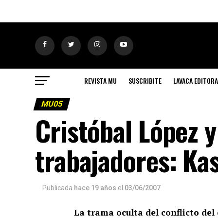
REVISTA MU
SUSCRIBITE
LAVACA EDITORA
MU05
Cristóbal López y
trabajadores: Ka
Publicada
hace 19 años
el
03/06/2007
La trama oculta del conflicto del