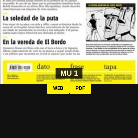
MU 1
WEB
PDF