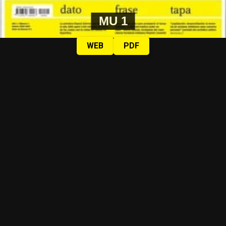
MU 1
WEB
PDF