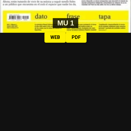
MU 1
WEB
PDF