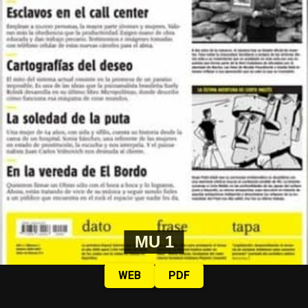
MU 1
WEB
PDF