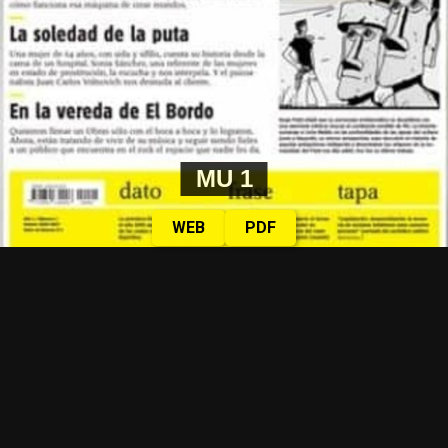
MU 1
WEB
PDF