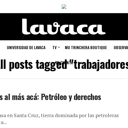
UNIVERSIDAD DE LAVACA
TV
MU TRINCHERA BOUTIQUE
OBSERVA
ll posts tagged "trabajadore
MI CUENTA
s al más acá: Petróleo y derechos
nsa en Santa Cruz, tierra dominada por las petroleras
a...