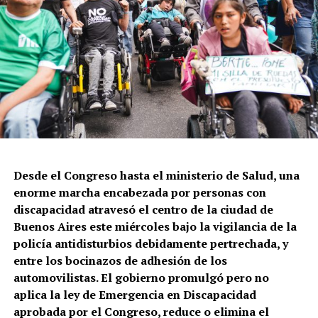
El jefe de la Policía de la Ciudad de Buenos Aires es Diego
Casaló mientras que Horacio Giménez es el Ministro de
Seguridad del gobierno porteño liderado por Jorge
Macri.
Este domingo por la tarde, en la esquina de Salta y
Constitución, la Policía de la Ciudad volvió a tirar a
matar. En este caso a Leonardo Vargas, quien quedó
gravemente herido y pelea por sobrevivir. Lo que
cuentan testigos: le dispararon tres tiros cuando
intentaba que una persona en situación de calle no le
Desde el Congreso hasta el ministerio de Salud, una
robara su celular.
enorme marcha encabezada por personas con
discapacidad atravesó el centro de la ciudad de
Buenos Aires este miércoles bajo la vigilancia de la
policía antidisturbios debidamente pertrechada, y
entre los bocinazos de adhesión de los
automovilistas. El gobierno promulgó pero no
aplica la ley de Emergencia en Discapacidad
El mapa del caravanazo.
aprobada por el Congreso, reduce o elimina el