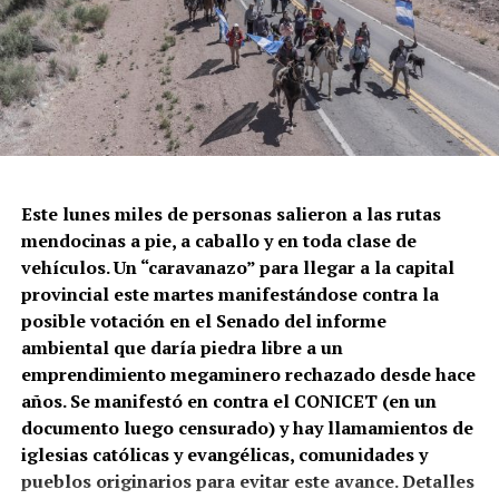
El momento en el que la policía de la Ciudad dispara
contra Gabriel González.
Este lunes miles de personas salieron a las rutas
mendocinas a pie, a caballo y en toda clase de
Correpi (la Coordinadora contra la represión policial e
vehículos. Un “caravanazo” para llegar a la capital
institucional), afirmó: “Juan Gabriel recibió un impacto
provincial este martes manifestándose contra la
directo al cuerpo. No sabemos todavía qué tipo de
posible votación en el Senado del informe
cartuchería utilizaron, pero a corta distancia y directo a
ambiental que daría piedra libre a un
zonas vitales como tórax y abdomen, un disparo de
emprendimiento megaminero rechazado desde hace
escopeta es letal, tanto con cartuchos antitumulto (con
años. Se manifestó en contra el CONICET (en un
postas de goma) o todo propósito (con postas de
documento luego censurado) y hay llamamientos de
plomo). Hasta un cartucho de estruendo (sin munición)
iglesias católicas y evangélicas, comunidades y
puede herir o matar a corta distancia. Por eso los
pueblos originarios para evitar este avance. Detalles
protocolos de uso de armas largas prohíben