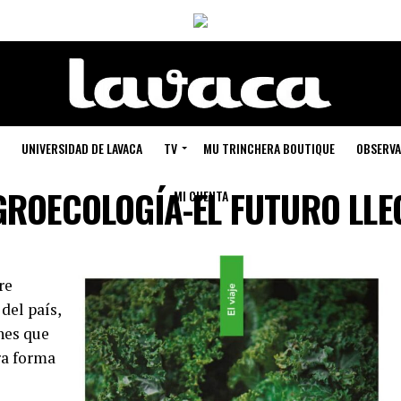
UNIVERSIDAD DE LAVACA
TV
MU TRINCHERA BOUTIQUE
OBSERVA
GROECOLOGÍA-EL FUTURO LLE
MI CUENTA
re
del país,
enes que
ra forma