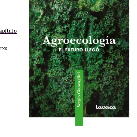
capítulo
rxs