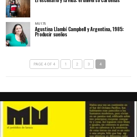
MU175
Agustina Llambí Campbell y Argentina, 1985:
Producir sueños
PAGE 4 OF 4
1
2
3
4