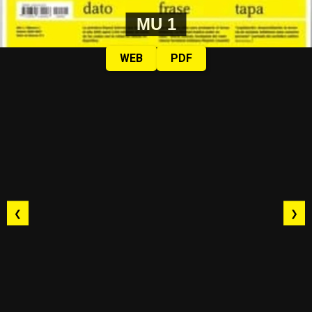
MU 1
WEB
PDF
❮
❯