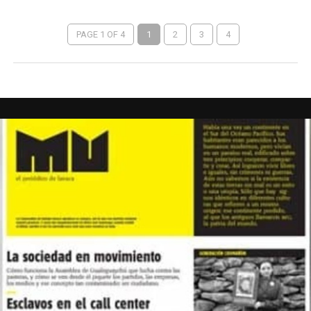
PAGE 1 OF 4
1
2
3
4