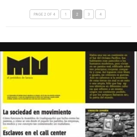
PAGE 2 OF 4
1
2
3
4