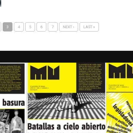
3
4
5
6
7
NEXT ›
LAST »