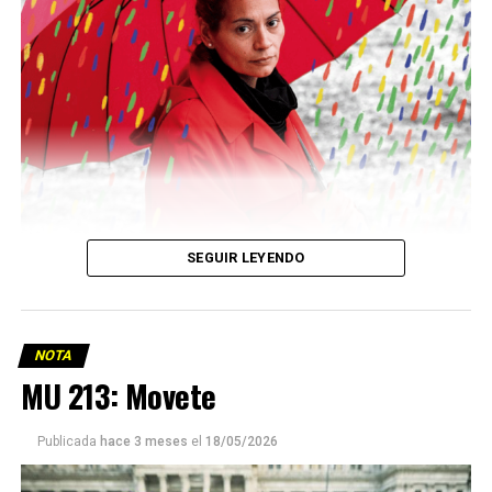
Descargar la Mu en PDF
SEGUIR LEYENDO
NOTA
MU 213: Movete
Viaje a la vida en el Delta: Y la nave
Publicada
hace 3 meses
el
18/05/2026
va