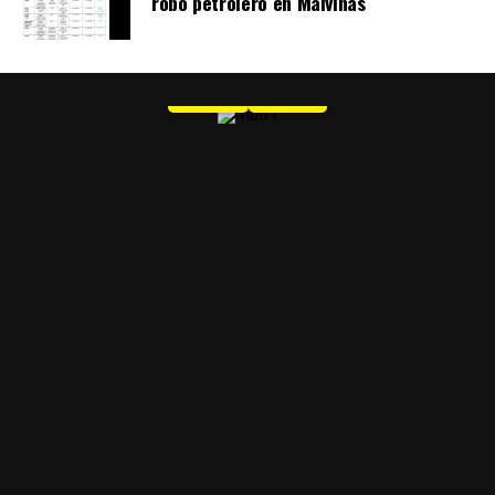
robo petrolero en Malvinas
contagios en defensa del ambiente y la vida desde
MU 1
España hasta el Amazonas.
Por María del Carmen Varela
WEB
PDF
El modelo Redondo: El Indio Solari y
la autogestión
¿Qué explica que una banda que rechazó las reglas de la
industria se haya convertido uno de los fenómenos
culturales más masivos de la Argentina? Desde la
producción de sus discos hasta la organización de sus
recitales, desde el vínculo con su público hasta la
construcción de una comunidad capaz de sobrevivir a su