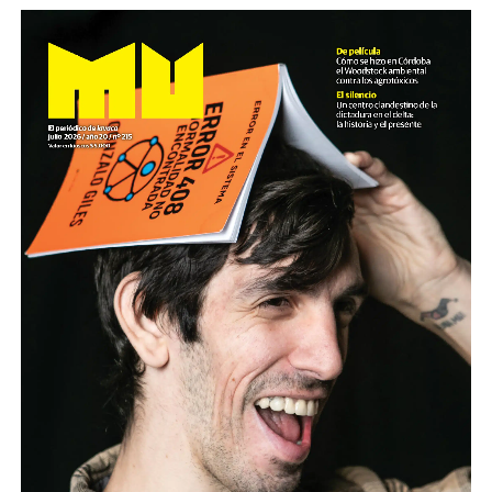
Son personas que se organizan y se movilizan para
defender derechos de toda la
sociedad. Son quienes sufren palos, gases y
humillaciones por estar de pie. Quienes
crean respuestas donde hay impotencia y nuevas
palabras para definir el futuro.
Nuestro homenaje: reunirlas y escucharlas.
Descargar la Mu en PDF