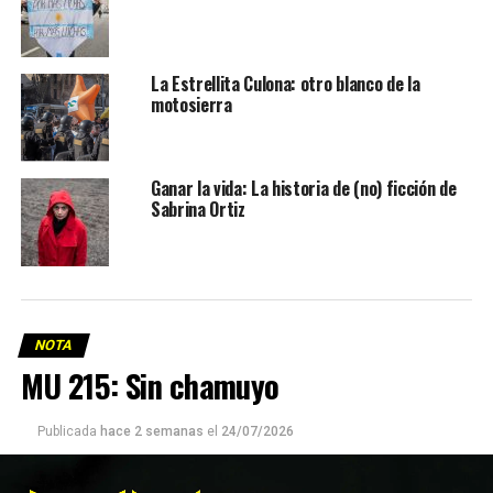
La Estrellita Culona: otro blanco de la
motosierra
Ganar la vida: La historia de (no) ficción de
Sabrina Ortiz
NOTA
MU 215: Sin chamuyo
Publicada
hace 2 semanas
el
24/07/2026