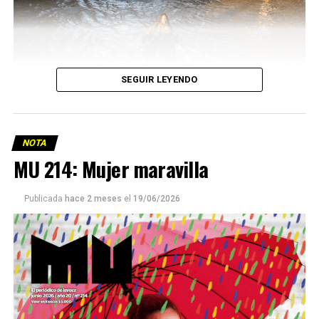
SEGUIR LEYENDO
NOTA
MU 214: Mujer maravilla
Publicada
hace 2 meses
el
19/06/2026
Este número 215 de MU ☝️viene con doble tapa, que
podría ser una frase:
Sin chamuyo, a remarla.