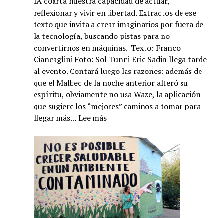
IA coarta nuestra capacidad de actuar,
reflexionar y vivir en libertad. Extractos de ese
texto que invita a crear imaginarios por fuera de
la tecnología, buscando pistas para no
convertirnos en máquinas. Texto: Franco
Ciancaglini Foto: Sol Tunni Eric Sadin llega tarde
al evento. Contará luego las razones: además de
que el Malbec de la noche anterior alteró su
espíritu, obviamente no usa Waze, la aplicación
que sugiere los “mejores” caminos a tomar para
:
llegar más…
Lee más
Éric
Sadin,
filósofo
francés,
y
la
vida
dominada