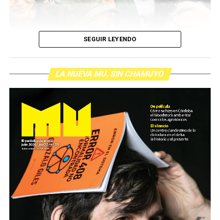
Por Francisco Pandolfi
SEGUIR LEYENDO
LA NUEVA MU. SIN CHAMUYO
Son personas que se organizan y se movilizan para
defender derechos de toda la
sociedad. Son quienes sufren palos, gases y
humillaciones por estar de pie. Quienes
crean respuestas donde hay impotencia y nuevas
palabras para definir el futuro.
Nuestro homenaje: reunirlas y escucharlas.