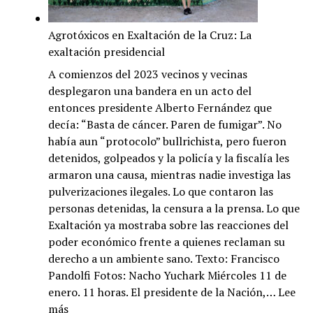
por
la
Agrotóxicos en Exaltación de la Cruz: La
IA:
exaltación presidencial
La
verdad
A comienzos del 2023 vecinos y vecinas
artificial
desplegaron una bandera en un acto del
entonces presidente Alberto Fernández que
decía: “Basta de cáncer. Paren de fumigar”. No
había aun “protocolo” bullrichista, pero fueron
detenidos, golpeados y la policía y la fiscalía les
armaron una causa, mientras nadie investiga las
pulverizaciones ilegales. Lo que contaron las
personas detenidas, la censura a la prensa. Lo que
Exaltación ya mostraba sobre las reacciones del
poder económico frente a quienes reclaman su
derecho a un ambiente sano. Texto: Francisco
Pandolfi Fotos: Nacho Yuchark Miércoles 11 de
enero. 11 horas. El presidente de la Nación,…
Lee
:
más