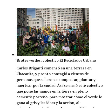
Agrotóxicos
en
Exaltación
de
la
Cruz:
La
exaltación
presidencial
Brotes verdes: colectivo El Reciclador Urbano
Carlos Briganti comenzó en una terraza en
Chacarita, y pronto contagió a cientos de
personas que salieron a compostar, plantar y
huertear por la ciudad. Así se armó este colectivo
que pone las manos en la tierra en pleno
cemento porteño, para mostrar cómo el verde le
gana al gris y las ideas y la acción, al