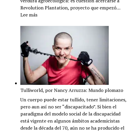
verdura agroecológica: es cuestión acercarse a
Revolution Plantation, proyecto que empezó…
:
Lee más
Fantastic
Negrito,
música
&
agroecología
en
EE.UU:
El
blues
de la
Tulliworld, por Nancy Arruzza: Mundo plomazo
zanahoria
Un cuerpo puede estar tullido, tener limitaciones,
pero aun así no ser “discapacitado”. Si bien el
paradigma del modelo social de la discapacidad
está vigente en algunos ámbitos academicistas
desde la década del 70, aún no se ha producido el