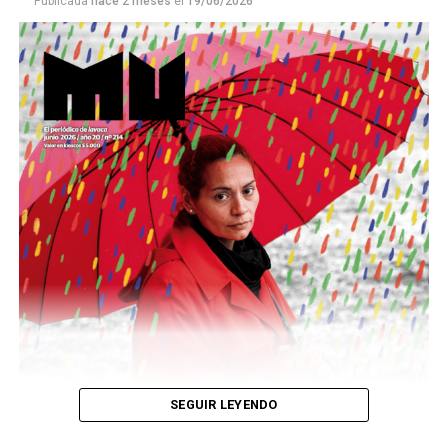
Publicada
hace 2 meses
el
19/06/2026
Este número 215 de MU ☝️viene con doble tapa, que
podría ser una frase:
Sin chamuyo, a remarla.
Descargar la Mu en PDF
SEGUIR LEYENDO