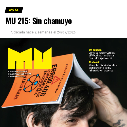
NOTA
MU 215: Sin chamuyo
Publicada
hace 2 semanas
el
24/07/2026