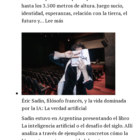
hasta los 3.500 metros de altura. Juego sucio,
identidad, esperanzas, relación con la tierra, el
:
futuro y…
Lee más
MU
en
una
provincia
en
conflicto:
El
jujeñazo
Éric Sadin, filósofo francés, y la vida dominada
por la IA: La verdad artificial
Sadin estuvo en Argentina presentando el libro
La inteligencia artificial o el desafío del siglo. Allí
analiza a través de ejemplos concretos cómo la