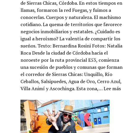
de Sierras Chicas, Córdoba. En estos tiempos en
llamas, formaron la red Fuegas, y fuimos a
conocerlas. Cuerpos y naturaleza. El machismo
cotidiano. La quema de territorios que favorece
negocios inmobiliarios y estatales. ¿Cuidado es
igual a heroísmo? La valentía de compartir los
sueños. Texto: Bernardina Rosini Fotos: Natalia
Roca Desde la ciudad de Córdoba hacia el
noroeste por la ruta provincial E53, comienza
una sucesión de pueblos y comunas que forman
el corredor de Sierras Chicas: Unquillo, Río
Ceballos, Salsipuedes, Agua de Oro, Cerro Azul,
:
Villa Animí y Ascochinga. Esta zona,…
Lee más
Mujer
briga
contr
los
incen
en