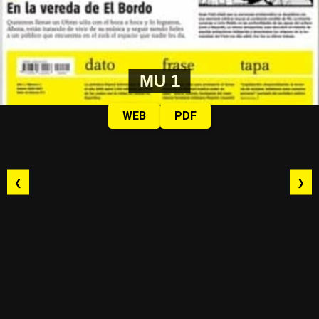
MU 1
WEB
PDF
❮
❯