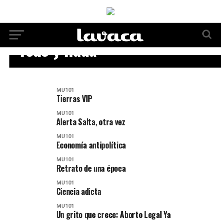
MU101
Todo y nada
MU101
Tierras VIP
MU101
Alerta Salta, otra vez
MU101
Economía antipolítica
MU101
Retrato de una época
MU101
Ciencia adicta
MU101
Un grito que crece: Aborto Legal Ya