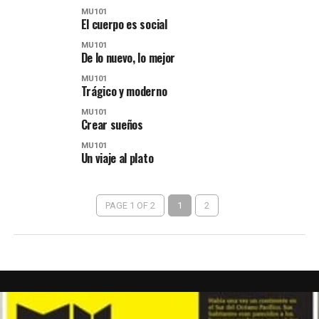
MU101
El cuerpo es social
MU101
De lo nuevo, lo mejor
MU101
Trágico y moderno
MU101
Crear sueños
MU101
Un viaje al plato
PAGE 1 OF 2
1
2