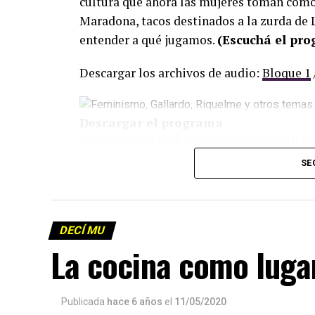
cultura que ahora las mujeres toman como 
Maradona, tacos destinados a la zurda de L
entender a qué jugamos.
(Escuchá el pr
Descargar los archivos de audio:
Bloque 1
Descargar el programa
La reproducción de este programa es libre
infolavaca@yahoo.com.ar
para emitir to
SE
DECÍ MU
La cocina como lugar
Publicada
hace 6 años
el
11/05/2020