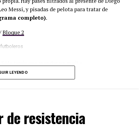
propia. Hay pases filtrados al presente de Diego
eo Messi, y pisadas de pelota para tratar de
ograma completo)
.
/
Bloque 2
. Sólo tenés que mandar un mail a
dos los programas de Decí MU
GUIR LEYENDO
 de resistencia