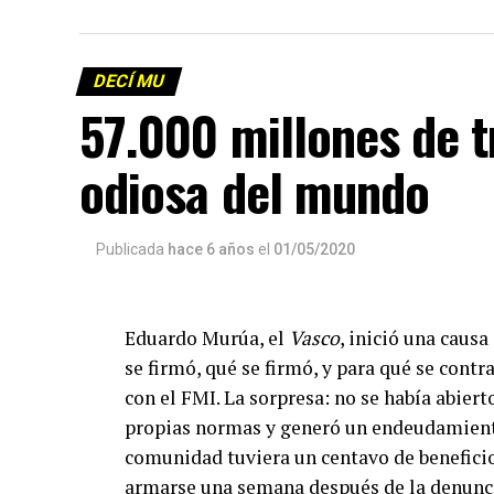
La reproducción de este programa es libre
infolavaca@yahoo.com.ar
para emitir to
DECÍ MU
57.000 millones de 
odiosa del mundo
Publicada
hace 6 años
el
01/05/2020
Eduardo Murúa, el
Vasco
, inició una caus
se firmó, qué se firmó, y para qué se contr
con el FMI. La sorpresa: no se había abiert
propias normas y generó un endeudamiento 
comunidad tuviera un centavo de benefici
armarse una semana después de la denunci