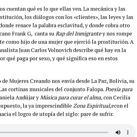
s cuentan qué es lo que ellas ven. La mecánica y las
stitución, los diálogos con los «clientes», las leyes y las
 donde renace la palabra esclavitud, y donde cobra otro
icano Frank G, canta su
Rap del Inmigrante
y nos rompe
nte como hijo de una mujer que ejerció la prostitución. A
oanalista Juan Carlos Volnovich describe qué hay en la
r qué paga por sexo, y qué significa eso en estos
 de Mujeres Creando nos envía desde La Paz, Bolivia, su
 Las cortinas musicales del conjunto Falopa.
Poesía para
aniela Andújar y
Música para curar el alma
, con Cecilia
 supuesto, la ya imprescindible
Zona Espiritual,
econ el
acia el logro de utopía del siglo: pare de sufrir.