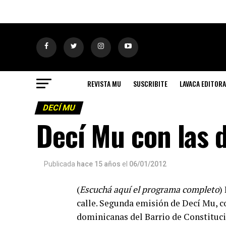
REVISTA MU
SUSCRIBITE
LAVACA EDITORA
DECÍ MU
Decí Mu con las 
Publicada
hace 15 años
el
06/01/2012
(
Escuchá aquí el programa completo
)
calle. Segunda emisión de Decí Mu, c
dominicanas del Barrio de Constituci