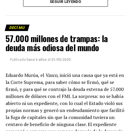
SEGUIR LEYENDO
Descargar los archivos de audio:
Bloque 1
/
Bloque 2
DECÍ MU
Foto: Martina Perosa
57.000 millones de trampas: la
Descargar el programa
La reproducción de este programa es libre. Sólo tenés
deuda más odiosa del mundo
que mandar un mail a
infolavaca@yahoo.com.ar
para
emitir todos los programas de Decí MU
Publicada
hace 6 años
el
01/05/2020
Eduardo Murúa, el
Vasco
, inició una causa que ya está en
la Corte Suprema, para saber cómo se firmó, qué se
firmó, y para qué se contrajo la deuda externa de 57.000
millones de dólares con el FMI. La sorpresa: no se había
abierto ni un expediente, con lo cual el Estado violó sus
propias normas y generó un endeudamiento que facilitó
la fuga de capitales sin que la comunidad tuviera un
centavo de beneficio de ninguna clase. El expediente