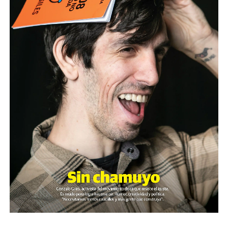
que mandar un mail a
infolavaca@yahoo.com.ar
para
emitir todos los programas de Decí MU