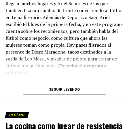
llega a muchos lugares y Ariel Scher es de los que
también hizo un cambio de frente convirtiendo al fútbol
en tema literario. Además de Deportivo Saer, Ariel
escribió El blues de la primera fecha, y en este programa
cuenta sobre los recomienzos, pero también habla del
fútbol como negocio, como cultura que ahora las
mujeres toman como propia. Hay pases filtrados al
presente de Diego Maradona, tacos destinados a la
zurda de Leo Messi, y pisadas de pelota para tratar de
entender a qué jugamos.
(Escuchá el programa
completo)
.
Descargar los archivos de audio:
Bloque 1
/
Bloque 2
SEGUIR LEYENDO
Descargar el programa
La reproducción de este programa es libre. Sólo tenés
DECÍ MU
que mandar un mail a
infolavaca@yahoo.com.ar
para
La cocina como lugar de resistencia
emitir todos los programas de Decí MU