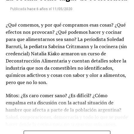
Publicada
hace 6 años
el
11/05/2020
¿Qué comemos, y por qué compramos esas cosas? ¿Qué
efectos nos provocan? ¿Qué podemos hacer y cocinar
para que alimentarnos sea sano? La periodista Soledad
Barruti, la pediatra Sabrina Critzmann y la cocinera (sin
credencial) Natalia Kiako armaron un curso de
Deconstrucción Alimentaria y cuentan detalles sobre la
industria que nos da comestibles no identificados,
químicos adictivos y cosas con sabor y olor a alimentos,
pero que no lo son.
Mitos: ¿Es caro comer sano? ¿Es difícil? ¿Cómo
empalma esta discusión con la actual situación de
hambre que afecta a parte de la población argentina?
Salud, corporaciones, democracia y todo lo que se puede
hacer desde la cocina para no tragarnos más sapos.
(Escuchá el programa completo)
.