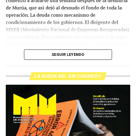
comenzó a armarse una semana después de la denuncia
de Murúa, que así dejó al desnudo el fondo de toda la
operación. La deuda como mecanismo de
condicionamiento de los gobiernos. El dirigente del
MNER (Movimiento Nacional de Empresas Recuperadas)
cuenta cómo se llevó adelante esta demanda, y de paso
describe la situación hacia el futuro. Y nuestro colifato
de cabecera Hugo López va a dar una definición
SEGUIR LEYENDO
inolvidable sobre los normales y los anormales. Como
siempre, Pablo Marchetti que llega con música y con El
grito pelado.
(Escuchá el programa completo)
LA NUEVA MU. SIN CHAMUYO
Descargar los archivos de audio:
Bloque 1
/
Bloque 2
Foto: Nacho Yuchark
Descargar el programa
La reproducción de este programa es libre. Sólo tenés