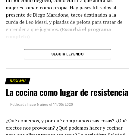
fútbol como negocio, como cultura que ahora las
mujeres toman como propia. Hay pases filtrados al
presente de Diego Maradona, tacos destinados a la
zurda de Leo Messi, y pisadas de pelota para tratar de
entender a qué jugamos.
(Escuchá el programa
completo)
.
Descargar los archivos de audio:
Bloque 1
/
Bloque 2
SEGUIR LEYENDO
Descargar el programa
La reproducción de este programa es libre. Sólo tenés
DECÍ MU
que mandar un mail a
infolavaca@yahoo.com.ar
para
La cocina como lugar de resistencia
emitir todos los programas de Decí MU
Publicada
hace 6 años
el
11/05/2020
¿Qué comemos, y por qué compramos esas cosas? ¿Qué
efectos nos provocan? ¿Qué podemos hacer y cocinar