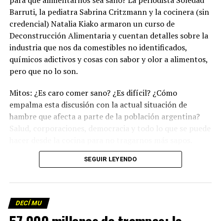
para que alimentarnos sea sano? La periodista Soledad
Barruti, la pediatra Sabrina Critzmann y la cocinera (sin
credencial) Natalia Kiako armaron un curso de
Deconstrucción Alimentaria y cuentan detalles sobre la
industria que nos da comestibles no identificados,
químicos adictivos y cosas con sabor y olor a alimentos,
pero que no lo son.
Mitos: ¿Es caro comer sano? ¿Es difícil? ¿Cómo
empalma esta discusión con la actual situación de
hambre que afecta a parte de la población argentina?
Salud, corporaciones, democracia y todo lo que se puede
hacer desde la cocina para no tragarnos más sapos.
(Escuchá el programa completo)
.
SEGUIR LEYENDO
Descargar los archivos de audio:
Bloque 1
/
Bloque 2
DECÍ MU
Foto: Martina Perosa
Descargar el programa