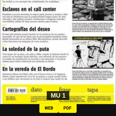
MU 1
WEB
PDF