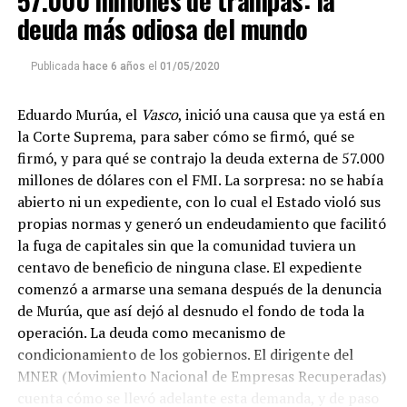
57.000 millones de trampas: la
La reproducción de este programa es libre. Sólo tenés
deuda más odiosa del mundo
que mandar un mail a
infolavaca@yahoo.com.ar
para
emitir todos los programas de Decí MU
Publicada
hace 6 años
el
01/05/2020
Eduardo Murúa, el
Vasco
, inició una causa que ya está en
la Corte Suprema, para saber cómo se firmó, qué se
firmó, y para qué se contrajo la deuda externa de 57.000
millones de dólares con el FMI. La sorpresa: no se había
abierto ni un expediente, con lo cual el Estado violó sus
propias normas y generó un endeudamiento que facilitó
la fuga de capitales sin que la comunidad tuviera un
centavo de beneficio de ninguna clase. El expediente
comenzó a armarse una semana después de la denuncia
de Murúa, que así dejó al desnudo el fondo de toda la
operación. La deuda como mecanismo de
condicionamiento de los gobiernos. El dirigente del
MNER (Movimiento Nacional de Empresas Recuperadas)
cuenta cómo se llevó adelante esta demanda, y de paso