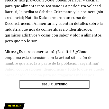
efectos nos provocan? ¿Qué podemos hacer y cocinar
para que alimentarnos sea sano? La periodista Soledad
Barruti, la pediatra Sabrina Critzmann y la cocinera (sin
credencial) Natalia Kiako armaron un curso de
Deconstrucción Alimentaria y cuentan detalles sobre la
industria que nos da comestibles no identificados,
químicos adictivos y cosas con sabor y olor a alimentos,
pero que no lo son.
Mitos: ¿Es caro comer sano? ¿Es difícil? ¿Cómo
empalma esta discusión con la actual situación de
hambre que afecta a parte de la población argentina?
Salud, corporaciones, democracia y todo lo que se puede
hacer desde la cocina para no tragarnos más sapos.
(Escuchá el programa completo)
.
SEGUIR LEYENDO
Descargar los archivos de audio:
Bloque 1
/
Bloque 2
DECÍ MU
Foto: Martina Perosa