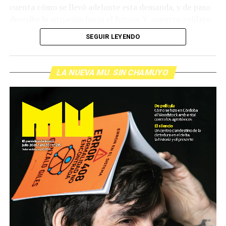
cuenta cómo se llevó adelante esta demanda, y de paso
describe la situación hacia el futuro. Y nuestro colifato
de cabecera Hugo López va a dar una definición
SEGUIR LEYENDO
inolvidable sobre los normales y los anormales. Como
siempre, Pablo Marchetti que llega con música y con El
grito pelado.
(Escuchá el programa completo)
LA NUEVA MU. SIN CHAMUYO
Descargar los archivos de audio:
Bloque 1
/
Bloque 2
Foto: Nacho Yuchark
Descargar el programa
La reproducción de este programa es libre. Sólo tenés
que mandar un mail a
infolavaca@yahoo.com.ar
para
emitir todos los programas de Decí MU