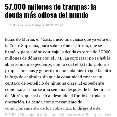
57.000 millones de trampas: la
Descargar el programa
La reproducción de este programa es libre. Sólo tenés
deuda más odiosa del mundo
que mandar un mail a
infolavaca@yahoo.com.ar
para
emitir todos los programas de Decí MU
Publicada
hace 6 años
el
01/05/2020
Eduardo Murúa, el
Vasco
, inició una causa que ya está en
la Corte Suprema, para saber cómo se firmó, qué se
firmó, y para qué se contrajo la deuda externa de 57.000
millones de dólares con el FMI. La sorpresa: no se había
abierto ni un expediente, con lo cual el Estado violó sus
propias normas y generó un endeudamiento que facilitó
la fuga de capitales sin que la comunidad tuviera un
centavo de beneficio de ninguna clase. El expediente
comenzó a armarse una semana después de la denuncia
de Murúa, que así dejó al desnudo el fondo de toda la
operación. La deuda como mecanismo de
condicionamiento de los gobiernos. El dirigente del
MNER (Movimiento Nacional de Empresas Recuperadas)