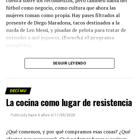
cuenta sobre los recomienzos, pero también habla del
fútbol como negocio, como cultura que ahora las
mujeres toman como propia. Hay pases filtrados al
presente de Diego Maradona, tacos destinados a la
zurda de Leo Messi, y pisadas de pelota para tratar de
entender a qué jugamos.
(Escuchá el programa
completo)
.
Descargar los archivos de audio:
Bloque 1
/
Bloque 2
SEGUIR LEYENDO
Descargar el programa
La reproducción de este programa es libre. Sólo tenés
DECÍ MU
que mandar un mail a
infolavaca@yahoo.com.ar
para
La cocina como lugar de resistencia
emitir todos los programas de Decí MU
Publicada
hace 6 años
el
11/05/2020
¿Qué comemos, y por qué compramos esas cosas? ¿Qué